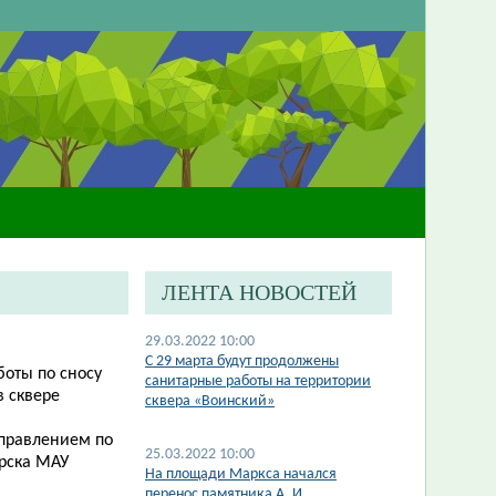
ЛЕНТА НОВОСТЕЙ
29.03.2022 10:00
С 29 марта будут продолжены
боты по сносу
санитарные работы на территории
в сквере
сквера «Воинский»
управлением по
25.03.2022 10:00
ирска МАУ
На площади Маркса начался
перенос памятника А. И.