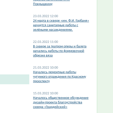
Покрышкину
23.03.2022 12:00
24 марта в сквере «им. Ф.И. Горбаня»
начнутся санитарные работы с
зелёными насаждениями.
22.03.2022 11:00
В сквере за театром оперы и балета
начались работы по формовочной
обрезке вяза
21.03.2022 10:00
Начались ремонтные работы
чугунного ограждения по Красному
прооспекту
15.03.2022 10:00
Началось общественное обсуждение
дизайн-проекта благоустройства
сквера «Гвардейский»