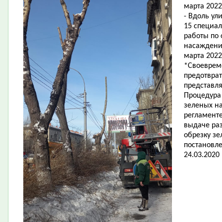
марта 2022
- Вдоль ул
15 специа
работы по
насаждени
марта 2022
*Своеврем
предотвра
представл
Процедура
зеленых н
регламент
выдаче раз
обрезку з
постановл
24.03.2020