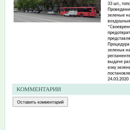
33 шт., топо
Проведени
зеленые н
воздушных
*Своеврем
предотвра
представл
Процедура
зеленых н
регламент
выдаче раз
езку зеле
постановл
24.03.2020
КОММЕНТАРИИ