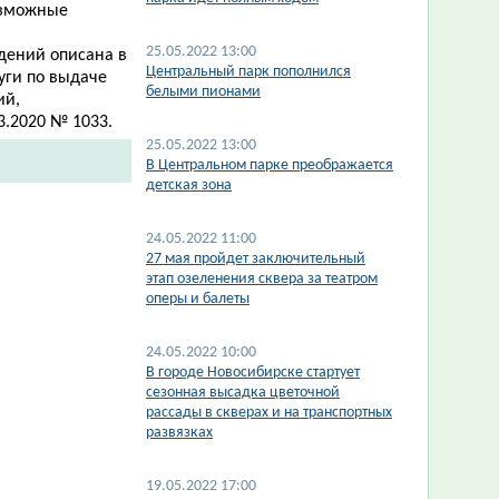
озможные
25.05.2022 13:00
дений описана в
Центральный парк пополнился
уги по выдаче
белыми пионами
ий,
.2020 № 1033.​
25.05.2022 13:00
В Центральном парке преображается
детская зона
24.05.2022 11:00
27 мая пройдет заключительный
этап озеленения сквера за театром
оперы и балеты
24.05.2022 10:00
В городе Новосибирске стартует
сезонная высадка цветочной
рассады в скверах и на транспортных
развязках
19.05.2022 17:00