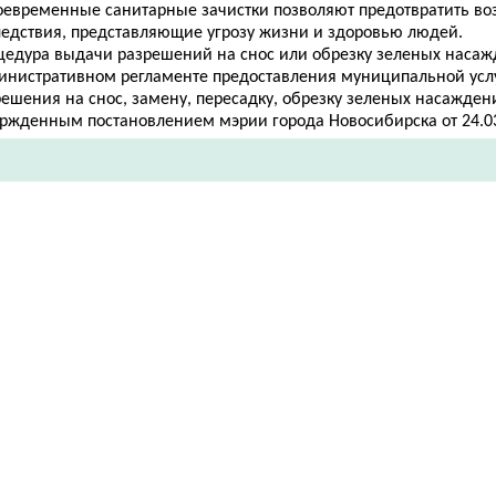
оевременные санитарные зачистки позволяют предотвратить в
ледствия, представляющие угрозу жизни и здоровью людей.
цедура выдачи разрешений на снос или обрезку зеленых насаж
инистративном регламенте предоставления муниципальной усл
ешения на снос, замену, пересадку, обр​езку зеленых насажден
ержденным постановлением мэрии города Новосибирска от 24.03