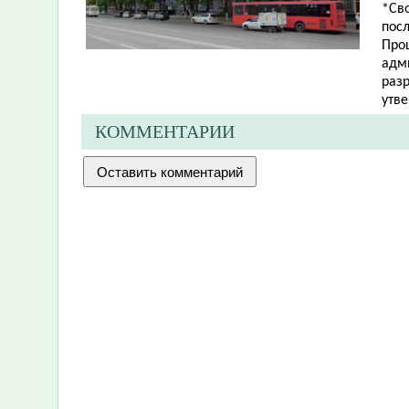
*Св
пос
Про
адм
разр
утв
КОММЕНТАРИИ