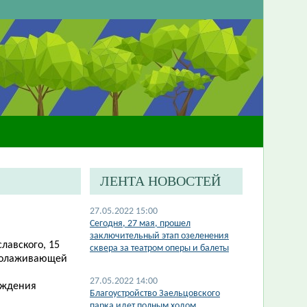
ЛЕНТА НОВОСТЕЙ
27.05.2022 15:00
Сегодня, 27 мая, прошел
заключительный этап озеленения
славского, 15
сквера за театром оперы и балеты
омолаживающей
27.05.2022 14:00
аждения
Благоустройство Заельцовского
парка идет полным ходом