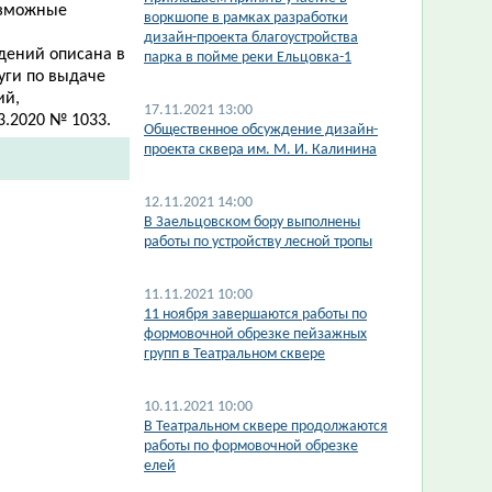
озможные
воркшопе в рамках разработки
дизайн-проекта благоустройства
дений описана в
парка в пойме реки Ельцовка-1
уги по выдаче
ий,
17.11.2021 13:00
.2020 № 1033.​
Общественное обсуждение дизайн-
проекта сквера им. М. И. Калинина
12.11.2021 14:00
В Заельцовском бору выполнены
работы по устройству лесной тропы
11.11.2021 10:00
11 ноября завершаются работы по
формовочной обрезке пейзажных
групп в Театральном сквере
10.11.2021 10:00
В Театральном сквере продолжаются
работы по формовочной обрезке
елей