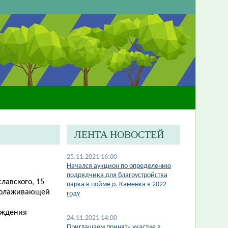
ЛЕНТА НОВОСТЕЙ
25.11.2021 16:00
Начался аукцион по определению
подрядчика для благоустройства
славского, 15
парка в пойме р. Каменка в 2022
омолаживающей
году
аждения
24.11.2021 14:00
Приглашаем принять участие в