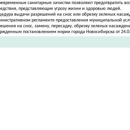
оевременные санитарные зачистки позволяют предотвратить в
ледствия, представляющие угрозу жизни и здоровью людей.
цедура выдачи разрешений на снос или обрезку зеленых насаж
инистративном регламенте предоставления муниципальной усл
ешения на снос, замену, пересадку, обр​езку зеленых насажден
ержденным постановлением мэрии города Новосибирска от 24.03