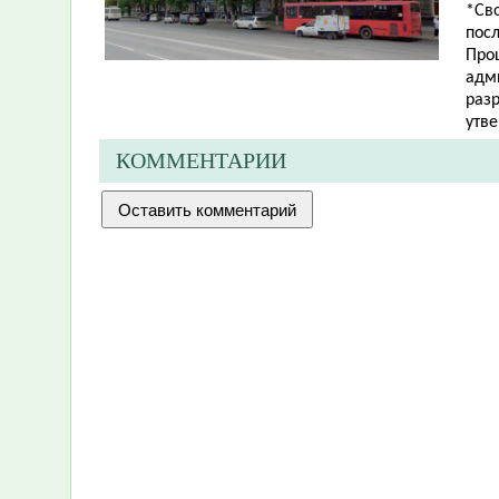
*Св
пос
Про
адм
разр
утв
КОММЕНТАРИИ