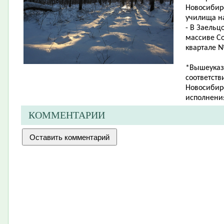
Новосибир
училища на
- В Заельц
массиве Со
квартале №
*Вышеуказ
соответств
Новосибирс
исполнения
КОММЕНТАРИИ