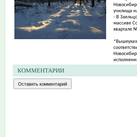
Новосибир
училища на
- В Заельц
массиве Со
квартале №
*Вышеуказ
соответств
Новосибирс
исполнения
КОММЕНТАРИИ