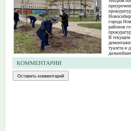
театром оп
приуроченн
прокуратур
Новосибирс
города Нов
районов го
прокурату
В текущем 
демонтажн
туалета и 
дальнейшег
КОММЕНТАРИИ