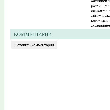
активного
размещают
отдыхающи
лесам с д
своих сто
жизнедеят
КОММЕНТАРИИ