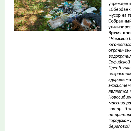
учреждени
«Сбербанк»
мусор на т
Собранный
утилизиро
Время про
*Чемской 
юго-запада
ограничен
водохранил
Софийской
Преоблада
возрастом
здоровыми
экосистем
является 
Новосибир
массива ра
который з
территори
городскому
береговой 