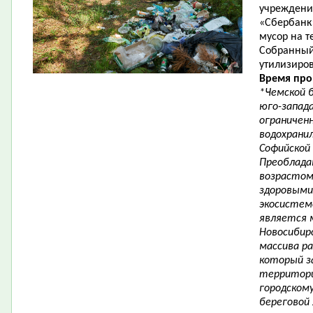
учреждени
«Сбербанк»
мусор на т
Собранный
утилизиро
Время про
*Чемской 
юго-запада
ограничен
водохранил
Софийской
Преоблада
возрастом
здоровыми
экосистем
является 
Новосибир
массива ра
который з
территори
городскому
береговой 