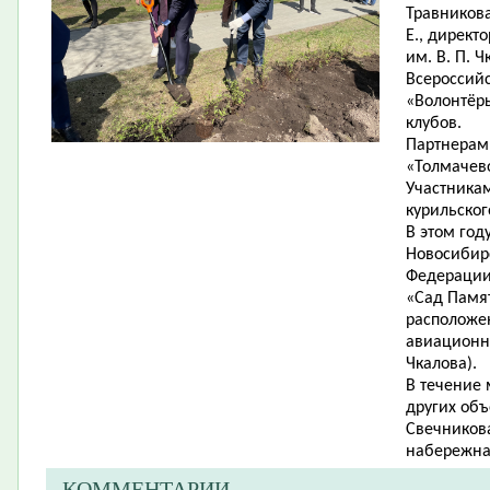
Травников
Е., директо
им. В. П. Ч
Всероссий
«Волонтёр
клубов.
Партнерам
«Толмачево
Участникам
курильского
В
этом году
Новосибирс
Федерации
«Сад Памя
расположе
авиационно
Чкалова).
В течение 
других объ
Свечникова
набережная
КОММЕНТАРИИ