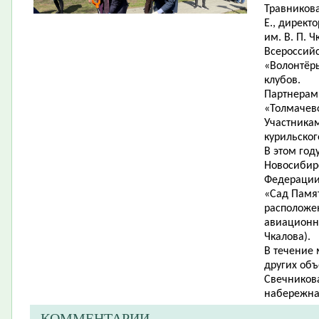
Травников
Е., директо
им. В. П. Ч
Всероссий
«Волонтёр
клубов.
Партнерам
«Толмачево
Участникам
курильского
В
этом году
Новосибирс
Федерации
«Сад Памя
расположе
авиационно
Чкалова).
В течение 
других объ
Свечникова
набережная
КОММЕНТАРИИ