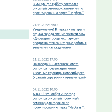
В минувшую субботу состоялся
открытый семинар с жителями по
проектированию парка "Чербузы"
21.11.2022 09:00
Уведомление! В парках культуры и
отдыха города специалистами МАУ
«Дирекция городских парков»
продолжаются санитарные работы с
зелеными насаждениями
11.11.2022 17:00
На заседании Зеленого Совета
состоится презентация книги
«Зеленые страницы Новосибирска
(краткий справочник озеленителя)»
09.11.2022 10:00
АНОНС! 19 ноября 2022 года
состоится открытый проектный
семинар для горожан по
проектированию парка "Чербузы".