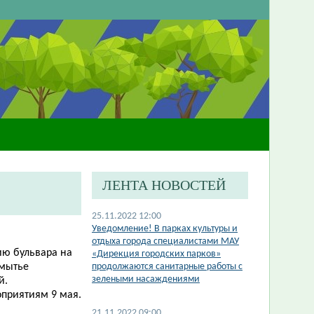
ЛЕНТА НОВОСТЕЙ
25.11.2022 12:00
​Уведомление! В парках культуры и
отдыха города специалистами МАУ
ию бульвара на
«Дирекция городских парков»
 мытье
продолжаются санитарные работы с
зелеными насаждениями
й.
оприятиям 9 мая.
21.11.2022 09:00