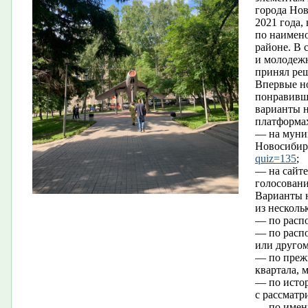
города Нов
2021 года,
по наимен
районе. В 
и молодеж
принял реш
Впервые н
понравивш
варианты 
платформах
— на муни
Новосибир
quiz=135
;
— на сайте
голосован
Варианты 
из несколь
— по распо
— по распо
или другом
— по преж
квартала, 
— по истор
с рассматр
— по имени