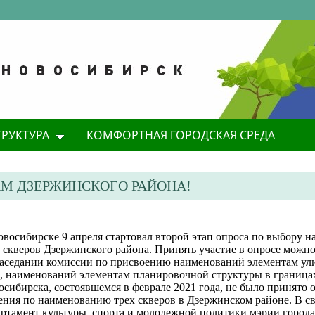
ТРУКТУРА
КОМФОРТНАЯ ГОРОДСКАЯ СРЕДА
АМ ДЗЕРЖИНСКОГО РАЙОНА!
восибирске 9 апреля стартовал второй этап опроса по выбору 
 скверов Дзержинского района. Принять участие в опросе можно 
заседании комиссии по присвоению наименований элементам у
и, наименований элементам планировочной структуры в граница
сибирска, состоявшемся в феврале 2021 года, не было принято 
ения по наименованию трех скверов в Дзержинском районе. В св
артамент культуры, спорта и молодежной политики мэрии город