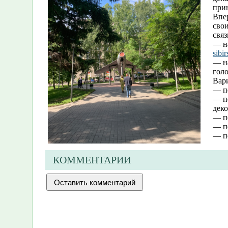
прин
Впе
сво
связ
— н
sibi
— н
гол
Вар
— п
— п
дек
— п
— п
— по
КОММЕНТАРИИ