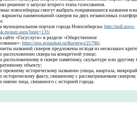
ял решение о запуске второго этапа голосования.
рвые новосибирцы смогут выбрать понравившиеся названия или
и варианты наименований скверов на двух независимых платфор
и:
а муниципальном портале города Новосибирска:
http://poll.novo-
rsk.ru/quiz.aspx?quiz=135
;
а сайте «Госуслуги» в разделе «Общественное
осование»:
https://pos.gosuslugi.ru/lkp/news/21790/
.
ианты названий скверов предложены исходя из нескольких крите
о расположению сквера на конкретной улице;
о расположенному в сквере памятнику, скульптуре или другому
оративному объекту;
о прежнему историческому названию улицы, квартала, микрорай
о историческому факту, связанному с рассматриваемым сквером;
 имени лица, связанного с историей города.