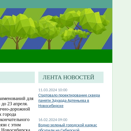
ЛЕНТА НОВОСТЕЙ
11.03.2024 10:00
​Стартовало проектирование сквера
наименований для
памяти Эдуарда Артемьева в
до 23 апреля.
Новосибирске
лично-дорожной
х города
окончательного
16.02.2024 09:00
язи с этим
​Водно-зеленый городской каркас
а Новосибирска
обсудили на Сибирской