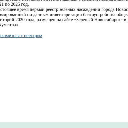
21 по 2025 год.
астоящее время первый реестр зеленых насаждений города Новос
рмированный по данным инвентаризации благоустройства обще
иторий 2020 года
,
размещен на сайте «Зеленый Новосибирск»
в 
кументы».
комиться с реестром​