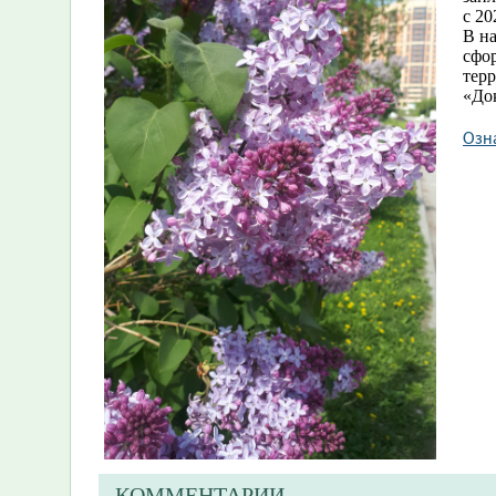
с 20
В н
сфо
терр
«До
Озна
КОММЕНТАРИИ