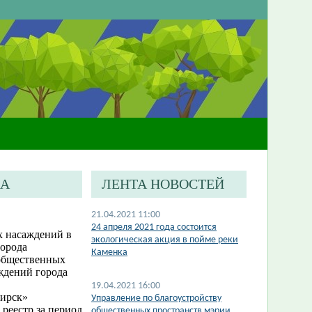
КА
ЛЕНТА НОВОСТЕЙ
21.04.2021 11:00
24 апреля 2021 года состоится
х насаждений в
экологическая акция в пойме реки
города
Каменка
 общественных
ждений города
19.04.2021 16:00
бирск»
Управление по благоустройству
реестр за период
общественных пространств мэрии