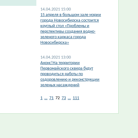
14.04.2021 15:00
​15 апреля в большом зале мэрии
города Новосибирска состоится
круглый стол «Проблемы и
перспективы создания водно-
зеленого каркаса города
Новосибирска»
14.04.2021 13:00
Анонс!На территории
Первомайского сквера будут
проводиться работы по
оздоровлению и реконструкции
зеленых насаждений
1
…
71
72
73
…
111