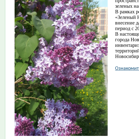
пространст
зеленых на
В рамках 
«Зеленый 
внесение д
период с 2
В настояще
города Но
инвентари
территорий
Новосибир
Ознакомить