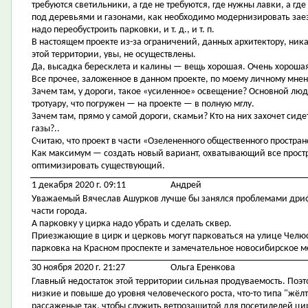
требуются светильники, а где не требуются, где нужны лавки, а где
под деревьями и газонами, как необходимо модернизировать заез
надо переобустроить парковки, и т. д., и т. п.
В настоящем проекте из-за ограничений, данных архитектору, ник
этой территории, увы, не осуществлены.
Да, высадка бересклета и калины — вещь хорошая. Очень хорошая.
Все прочее, заложенное в данном проекте, по моему личному мне
Зачем там, у дороги, такое «усиленное» освещение? Основной люд
тротуару, что погружен — на проекте — в полную мглу.
Зачем там, прямо у самой дороги, скамьи? Кто на них захочет сид
газы?..
Считаю, что проект в части «Озелененного общественного простран
Как максимум — создать новый вариант, охватывающий все прос
оптимизировать существующий.
1 декабря 2020 г. 09:11
Андрей
Уважаемый Вячеслав Ашурков лучше бы занялся проблемами дриф
части города.
А парковку у цирка надо убрать и сделать сквер.
Приезжающие в цирк и церковь могут парковаться на улице Челюс
парковка на Красном проспекте и замечательное новосибирское м
30 ноября 2020 г. 21:27
Ольга Еренкова
Главный недостаток этой территории сильная продуваемость. Поэт
низкие и повыше до уровня человеческого роста, что-то типа "жёл
рассаженые так, чтобы служить ветрозащитой для посетилелей ци