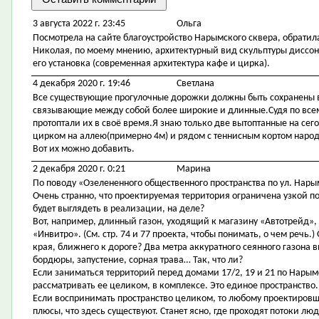
3 августа 2022 г. 23:45
Ольга
Посмотрела на сайте благоустройство Нарымского сквера, обрати
Николая, по моему мнению, архитектурный вид скульптуры диссон
его установка (современная архитектура кафе и цирка).
4 декабря 2020 г. 19:46
Светлана
Все существующие прогулочные дорожки должны быть сохранены 
связывающие между собой более широкие и длинные.Судя по всем
протоптали их в своё время.Я знаю только две вытоптанные на сег
цирком на аллею(примерно 4м) и рядом с теннисным кортом народ 
Вот их можно добавить.
2 декабря 2020 г. 0:21
Марина
По поводу «Озелененного общественного пространства по ул. Нары
Очень странно, что проектируемая территория ограничена узкой по
будет выглядеть в реализации, на деле?
Вот, например, длинный газон, уходящий к магазину «Автотрейд»,
«Инвитро». (См. стр. 74 и 77 проекта, чтобы понимать, о чем речь.)
края, ближнего к дороге? Два метра аккуратного сеянного газона
бордюры, запустение, сорная трава… Так, что ли?
Если заниматься территорий перед домами 17/2, 19 и 21 по Нарым
рассматривать ее целиком, в комплексе. Это единое пространство.
Если воспринимать пространство целиком, то любому проектировщи
плюсы, что здесь существуют. Станет ясно, где проходят потоки лю