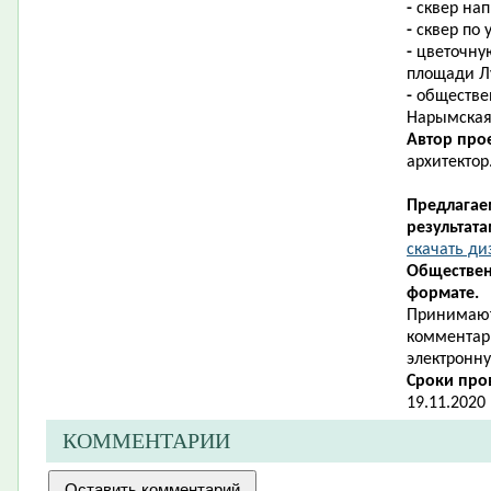
-
сквер нап
-
сквер по 
-
цветочную
площади Л
-
обществен
Нарымская
Автор про
архитектор
Предлагае
результат
скачать ди
Обществен
формате.
Принимают
комментари
электронну
Сроки про
19.11.2020 
КОММЕНТАРИИ