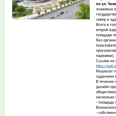
по ул. Чел
знаковых о
государств
сквер и зд
Всего в го
второй ва
площади п
без органи
пользоват
проголосов
парковки).
Ссылка на 
http://poll.
Результат 
заданием 
В течение 
дизайн-про
обществен
несколько 
-
площадь 
Вознесенс
-
собствен