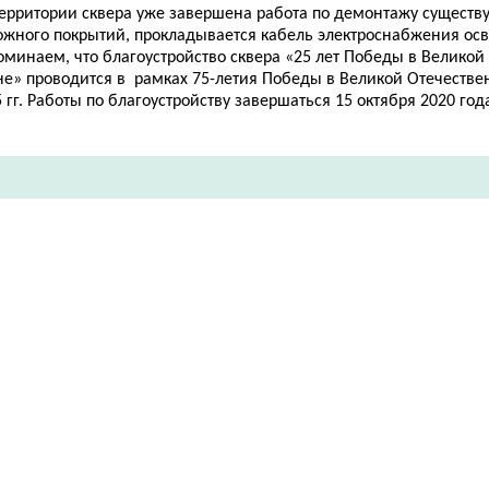
территории сквера уже завершена работа по демонтажу сущест
ожного покрытий, прокладывается кабель электроснабжения ос
оминаем, что благоустройство сквера «25 лет Победы в Великой
не
» проводится в
рамках 75-лети
я
Победы в Великой Отечествен
 гг. Работы по благоустройству завершаться 15 октября 2020 года