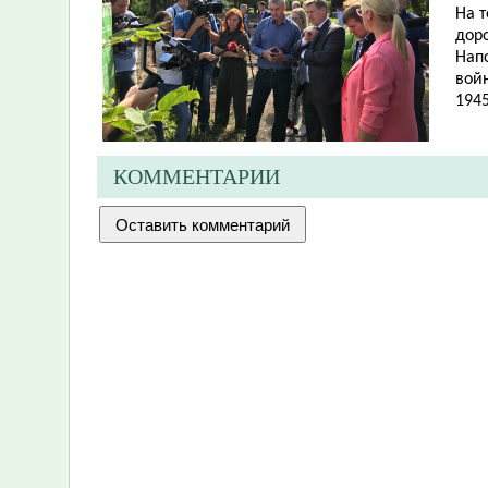
На 
дор
Нап
вой
1945
КОММЕНТАРИИ