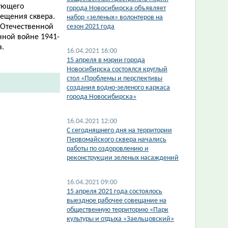
вующего
города Новосибирска объявляет
вещения сквера.
набор «зеленых» волонтеров на
 Отечественной
сезон 2021 года
ной войне 1941-
.​
16.04.2021 16:00
15 апреля в мэрии города
Новосибирска состоялся круглый
стол «Проблемы и перспективы
создания водно-зеленого каркаса
города Новосибирска»
16.04.2021 12:00
С сегодняшнего дня на территории
Первомайского сквера начались
работы по оздоровлению и
реконструкции зеленых насаждений
16.04.2021 09:00
15 апреля 2021 года состоялось
выездное рабочее совещание на
общественную территорию «Парк
культуры и отдыха «Заельцовский»