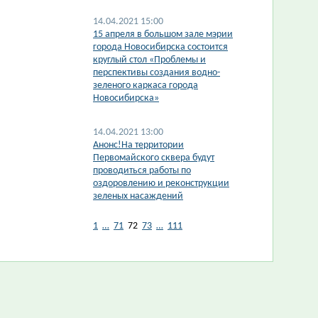
14.04.2021 15:00
​15 апреля в большом зале мэрии
города Новосибирска состоится
круглый стол «Проблемы и
перспективы создания водно-
зеленого каркаса города
Новосибирска»
14.04.2021 13:00
Анонс!На территории
Первомайского сквера будут
проводиться работы по
оздоровлению и реконструкции
зеленых насаждений
1
…
71
72
73
…
111