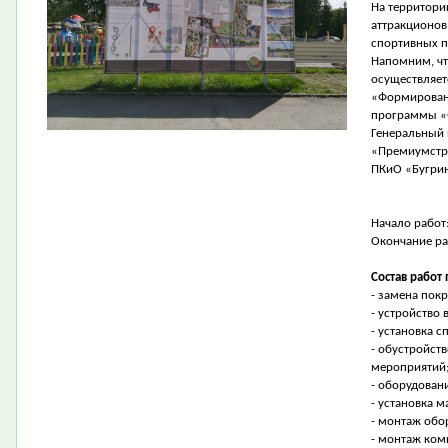
На территори
аттракционов
спортивных 
Напомним, чт
осуществляет
«Формирован
программы «
Генеральный 
«Премиумстр
ПКиО «Бугрин
Начало работ
Окончание ра
Состав работ 
- замена пок
- устройство
- установка 
- обустройст
мероприятий
- оборудован
- установка 
- монтаж обо
- монтаж ком