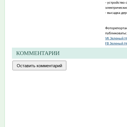
- устройство
электрически
- высадка де
Фоторепортаж
публиковатьс
VK Зеленый Н
FB Зеленый Н
КОММЕНТАРИИ