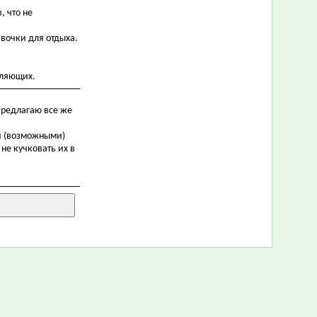
, что не
авочки для отдыха.
уляющих.
 Предлагаю все же
 и (возможными)
не кучковать их в