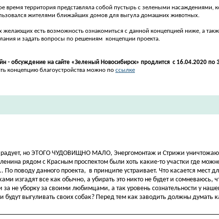
ое время территория представляла собой пустырь с зелеными насаждениями, 
льзовался жителями ближайших домов для выгула домашних животных.
ех желающих есть возможность ознакомиться с данной концепцией ниже, а такж
лания и задать вопросы
по решениям концепции
проекта.
йн - обсуждение на сайте «Зеленый Новосибирск» продлится с 16.04.2020 по 3
ать концепцию благоустройства можно по
ссылке​
это радует, но ЭТОГО ЧУДОВИЩНО МАЛО, Энергомонтаж и Стрижи уничтожают
Тюленина рядом с Красным проспектом были хоть какие-то участки где можн
. По поводу данного проекта, в принципе устраивает. Что касается мест дл
ками изгадят все как обычно, а убирать это никто не будет и сомневаюсь, ч
и за не уборку за своими любимцами, а так уровень сознательности у наше
ни будут выгуливать своих собак? Перед тем как заводить должны думать ка