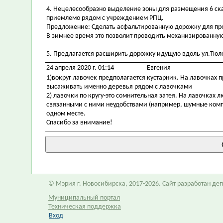
4. Нецелесообразно выделение зоны для размещения 6 скам
приемлемо рядом с учреждением РПЦ.
Предложение: Сделать асфальтированную дорожку для прогу
В зимнее время это позволит проводить механизированную
5. Предлагается расширить дорожку идущую вдоль ул.Тюле
24 апреля 2020 г. 01:14
Евгения
1)вокруг лавочек предполагается кустарник. На лавочках п
высаживать именно деревья рядом с лавочками
2) лавочки по кругу-это сомнительная затея. На лавочках
связанными с ними неудобствами (например, шумные компа
одном месте.
Спасибо за внимание!
© Мэрия г. Новосибирска, 2017-2026. Сайт разработан д
Муниципальный портал
Техническая поддержка
Вход