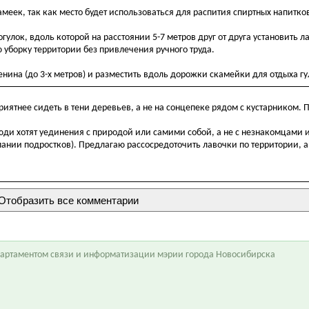
еек, так как место будет использоваться для распития спиртных напитков
лок, вдоль которой на расстоянии 5-7 метров друг от друга установить л
 уборку территории без привлечения ручного труда.
нина (до 3-х метров) и разместить вдоль дорожки скамейки для отдыха г
риятнее сидеть в тени деревьев, а не на сонцепеке рядом с кустарником.
 люди хотят уединения с природой или самими собой, а не с незнакомцами
нии подростков). Предлагаю рассосредоточить лавочки по территории, а 
епартаментом связи и информатизации мэрии города Новосибирска