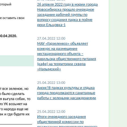
который
26 апреля 2022 году в мэрии города
Новосибирска прошло очередное
заседание рабочей группы по
е оставить свои
вопросу создания парка в пойме
реки Ельцовка-1
0.04.2020.
27.04.2022 12:00
МАУ «Горзеленхоз» объявляет
конкурс на размещение
нестационарного объекта –
павильона общественного питания
(кафе) на территории сквера
«Нарымский»
25.04.2022 13:00
Анонс!В парках культуры и отдыха
 все зеленое, но
города продолжаются санитарные
о было сделать
работы с зелеными насаждениями
я выгула собак, то
то УК возьмет на
го народа еще не
25.04.2022 12:00
к и где будете их
Итоги очередного заседания
общественной комиссии по