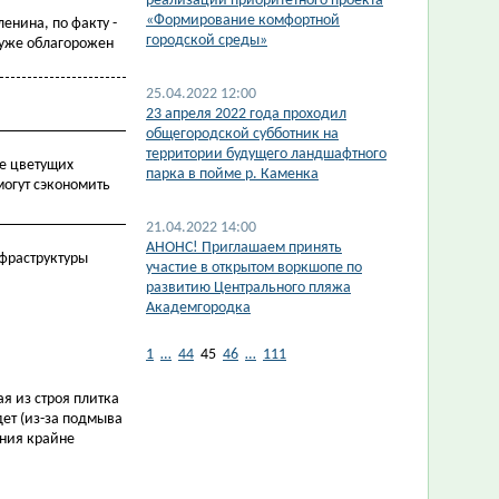
реализации приоритетного проекта
«Формирование комфортной
енина, по факту -
городской среды»
к уже облагорожен
25.04.2022 12:00
23 апреля 2022 года проходил
общегородской субботник на
территории будущего ландшафтного
ше цветущих
парка в пойме р. Каменка
могут сэкономить
21.04.2022 14:00
АНОНС! Приглашаем принять
нфраструктуры
участие в открытом воркшопе по
развитию Центрального пляжа
Академгородка
1
…
44
45
46
…
111
я из строя плитка
дет (из-за подмыва
ания крайне