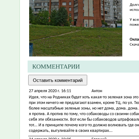
Долг
испо
У вс
поже
Онла
Скач
КОММЕНТАРИИ
27 апреля 2020 г. 16:11
Антон
Идея, что на Родниках будет хоть какая-то зеленая зона 
при этом ничего не предлагают взамен, кроме ТЦ, по ул. 
более масштабные зеленые зоны, но нет дома, дома. дома..
я против. А против по тому, что собаководы со своими соба
себя эти обязанности. Вот если бы собаководов штрафовал
тот... И в принципе почему кого-то должно волновать где о
содержать, выгуливайте в своих квартирах...