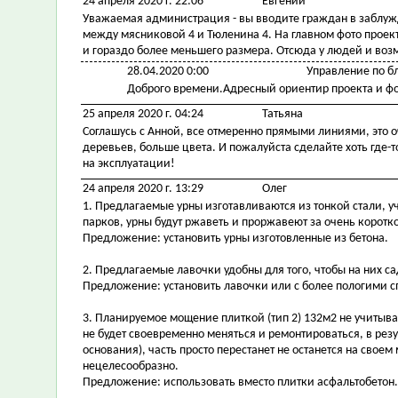
24 апреля 2020 г. 22:06
Евгений
Уважаемая администрация - вы вводите граждан в заблужд
между мясниковой 4 и Тюленина 4. На главном фото проекта
и гораздо более меньшего размера. Отсюда у людей и возм
28.04.2020 0:00
Управление по б
Доброго времени.Адресный ориентир проекта и фо
25 апреля 2020 г. 04:24
Татьяна
Соглашусь с Анной, все отмеренно прямыми линиями, это о
деревьев, больше цвета. И пожалуйста сделайте хоть где
на эксплуатации!
24 апреля 2020 г. 13:29
Олег
1. Предлагаемые урны изготавливаются из тонкой стали, 
парков, урны будут ржаветь и проржавеют за очень коротк
Предложение: установить урны изготовленные из бетона.
2. Предлагаемые лавочки удобны для того, чтобы на них са
Предложение: установить лавочки или с более пологими с
3. Планируемое мощение плиткой (тип 2) 132м2 не учиты
не будет своевременно меняться и ремонтироваться, в рез
основания), часть просто перестанет не останется на сво
нецелесообразно.
Предложение: использовать вместо плитки асфальтобетон.