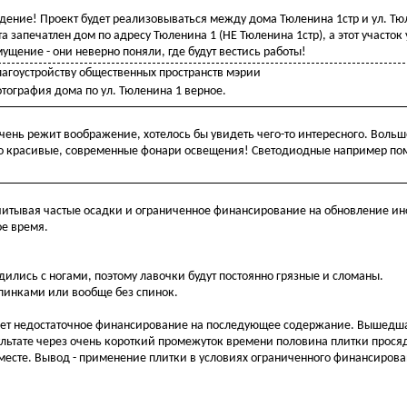
ение! Проект будет реализовываться между дома Тюленина 1стр и ул. Тюл
 запечатлен дом по адресу Тюленина 1 (НЕ Тюленина 1стр), а этот участо
ущение - они неверно поняли, где будут вестись работы!
лагоустройству общественных пространств мэрии
тография дома по ул. Тюленина 1 верное.
чень режит воображение, хотелось бы увидеть чего-то интересного. Воль
-то красивые, современные фонари освещения! Светодиодные например по
учитывая частые осадки и ограниченное финансирование на обновление и
ое время.
дились с ногами, поэтому лавочки будут постоянно грязные и сломаны.
пинками или вообще без спинок.
вает недостаточное финансирование на последующее содержание. Вышедша
ультате через очень короткий промежуток времени половина плитки прося
ем месте. Вывод - применение плитки в условиях ограниченного финансиров