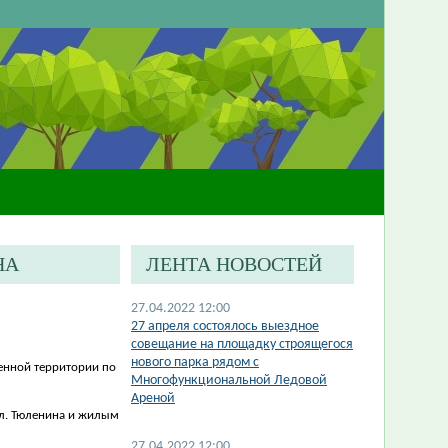
НА
ЛЕНТА НОВОСТЕЙ
27.04.2022 12:00
27 апреля состоялось выездное
совещание на площадку строящегося
нового парка рядом с
енной территории по
Многофункциональной Ледовой
Ареной
л. Тюленина и жилым
27.04.2022 12:00