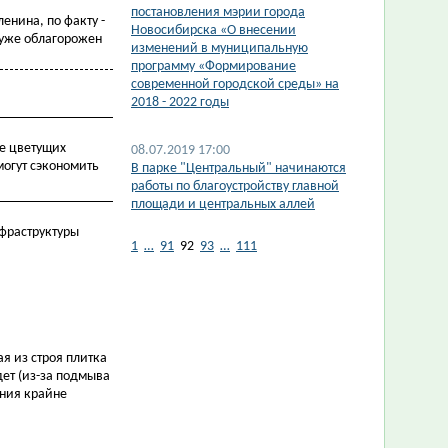
постановления мэрии города
енина, по факту -
Новосибирска «О внесении
к уже облагорожен
изменений в муниципальную
программу «Формирование
современной городской среды» на
2018 - 2022 годы
ше цветущих
08.07.2019 17:00
могут сэкономить
В парке "Центральный" начинаются
работы по благоустройству главной
площади и центральных аллей
нфраструктуры
1
…
91
92
93
…
111
я из строя плитка
дет (из-за подмыва
ания крайне