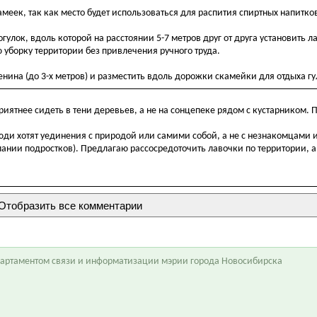
еек, так как место будет использоваться для распития спиртных напитков
лок, вдоль которой на расстоянии 5-7 метров друг от друга установить л
 уборку территории без привлечения ручного труда.
нина (до 3-х метров) и разместить вдоль дорожки скамейки для отдыха г
риятнее сидеть в тени деревьев, а не на сонцепеке рядом с кустарником.
 люди хотят уединения с природой или самими собой, а не с незнакомцами
нии подростков). Предлагаю рассосредоточить лавочки по территории, а 
епартаментом связи и информатизации мэрии города Новосибирска