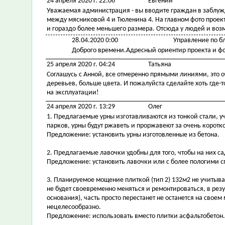
24 апреля 2020 г. 22:06
Евгений
Уважаемая администрация - вы вводите граждан в заблужд
между мясниковой 4 и Тюленина 4. На главном фото проекта
и гораздо более меньшего размера. Отсюда у людей и возм
28.04.2020 0:00
Управление по б
Доброго времени.Адресный ориентир проекта и фо
25 апреля 2020 г. 04:24
Татьяна
Соглашусь с Анной, все отмеренно прямыми линиями, это о
деревьев, больше цвета. И пожалуйста сделайте хоть где
на эксплуатации!
24 апреля 2020 г. 13:29
Олег
1. Предлагаемые урны изготавливаются из тонкой стали, 
парков, урны будут ржаветь и проржавеют за очень коротк
Предложение: установить урны изготовленные из бетона.
2. Предлагаемые лавочки удобны для того, чтобы на них са
Предложение: установить лавочки или с более пологими с
3. Планируемое мощение плиткой (тип 2) 132м2 не учиты
не будет своевременно меняться и ремонтироваться, в рез
основания), часть просто перестанет не останется на сво
нецелесообразно.
Предложение: использовать вместо плитки асфальтобетон.