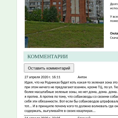
Долг
испо
У вс
поже
Онла
Скач
КОММЕНТАРИИ
27 апреля 2020 г. 16:11
Антон
Идея, что на Родниках будет хоть какая-то зеленая зона 
при этом ничего не предлагают взамен, кроме ТЦ, по ул. 
более масштабные зеленые зоны, но нет дома, дома. дома..
я против. А против по тому, что собаководы со своими соба
себя эти обязанности. Вот если бы собаководов штрафовал
тот... И в принципе почему кого-то должно волновать где о
содержать, выгуливайте в своих квартирах...