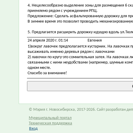
4. Нецелесообразно выделение зоны для размещения 6 скам
приемлемо рядом с учреждением РПЦ.
Предложение: Сделать асфальтированную дорожку для прогу
В зимнее время это позволит проводить механизированную
5. Предлагается расширить дорожку идущую вдоль ул.Тюле
24 апреля 2020 г. 01:14
Евгения
1)вокруг лавочек предполагается кустарник. На лавочках п
высаживать именно деревья рядом с лавочками
2) лавочки по кругу-это сомнительная затея. На лавочках
связанными с ними неудобствами (например, шумные компа
одном месте.
Спасибо за внимание!
© Мэрия г. Новосибирска, 2017-2026. Сайт разработан д
Муниципальный портал
Техническая поддержка
Вход