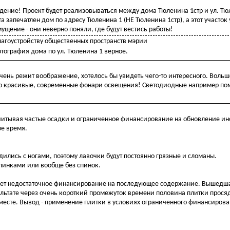
ение! Проект будет реализовываться между дома Тюленина 1стр и ул. Тюл
 запечатлен дом по адресу Тюленина 1 (НЕ Тюленина 1стр), а этот участо
ущение - они неверно поняли, где будут вестись работы!
лагоустройству общественных пространств мэрии
тография дома по ул. Тюленина 1 верное.
чень режит воображение, хотелось бы увидеть чего-то интересного. Воль
-то красивые, современные фонари освещения! Светодиодные например по
учитывая частые осадки и ограниченное финансирование на обновление и
ое время.
дились с ногами, поэтому лавочки будут постоянно грязные и сломаны.
пинками или вообще без спинок.
вает недостаточное финансирование на последующее содержание. Вышедша
ультате через очень короткий промежуток времени половина плитки прося
ем месте. Вывод - применение плитки в условиях ограниченного финансиров