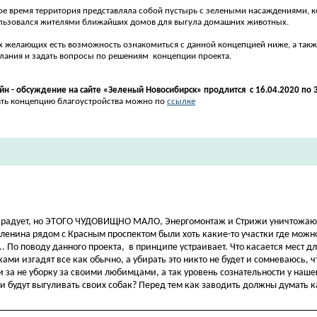
ое время территория представляла собой пустырь с зелеными насаждениями, 
льзовался жителями ближайших домов для выгула домашних животных.
ех желающих есть возможность ознакомиться с данной концепцией ниже, а такж
лания и задать вопросы
по решениям концепции
проекта.
йн - обсуждение на сайте «Зеленый Новосибирск» продлится с 16.04.2020 по 3
ать концепцию благоустройства можно по
ссылке​
это радует, но ЭТОГО ЧУДОВИЩНО МАЛО, Энергомонтаж и Стрижи уничтожают
Тюленина рядом с Красным проспектом были хоть какие-то участки где можн
. По поводу данного проекта, в принципе устраивает. Что касается мест дл
ками изгадят все как обычно, а убирать это никто не будет и сомневаюсь, ч
и за не уборку за своими любимцами, а так уровень сознательности у наше
ни будут выгуливать своих собак? Перед тем как заводить должны думать ка