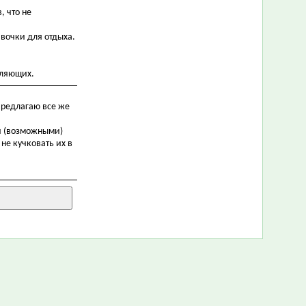
, что не
авочки для отдыха.
уляющих.
 Предлагаю все же
 и (возможными)
не кучковать их в