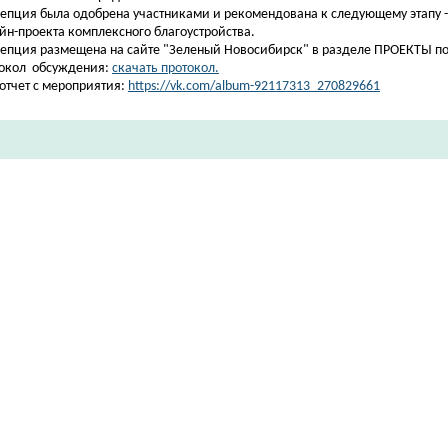
епция была одобрена участниками и рекомендована к следующему этапу -
йн-проекта комплексного благоустройства.
епция размещена на сайте "Зеленый Новосибирск" в разделе ПРОЕКТЫ по
окол обсуждения:
скачать протокол.
отчет с мероприятия:
https://vk.com/album-92117313_270829661