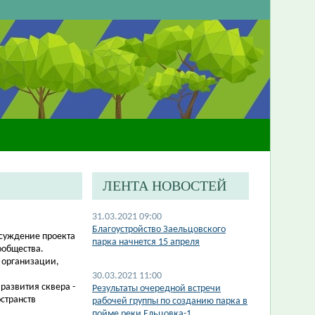
ЛЕНТА НОВОСТЕЙ
31.03.2021 09:00
Благоустройство Заельцовского
бсуждение проекта
парка начнется 15 апреля
ообщества.
 организации,
30.03.2021 11:00
развития сквера -
Результаты очередной встречи
странств
рабочей группы по созданию парка в
пойме реки Ельцовка-1