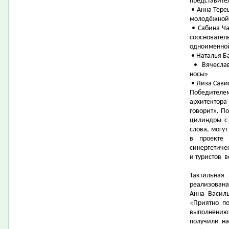
представите
• Анна Тере
молодёжной
• Сабина Ча
соосновате
одноименной
• Наталья Б
• Вячеслав
носы»
• Лиза Сави
Победител
архитектор
говорит». П
цилиндры с 
слова, могу
в проекте 
синергетиче
и туристов
в
Тактильна
реализован
Анна Васил
«Приятно п
выполнени
получили на