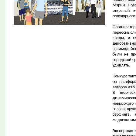
Мэрии Нов
открытый к
популярного
Организа
переосмысл
среды, и с
декоратив
взаимодейс
были не пр
городской ср
удивлять.
Конкурс так
на платфо
авторов из 5
В творческ
динамичес
невысокого «
голова, пру
серфинга,
медвежатами
Экспертная 