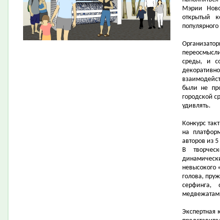
Мэрии Нов
открытый к
популярного
Организа
переосмысл
среды, и с
декоратив
взаимодейс
были не пр
городской ср
удивлять.
Конкурс так
на платфо
авторов из 5
В творческ
динамичес
невысокого «
голова, пру
серфинга,
медвежатами
Экспертная 