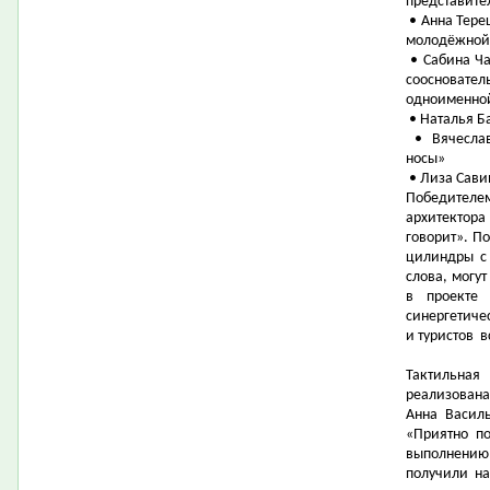
представите
• Анна Тере
молодёжной
• Сабина Ча
соосновате
одноименной
• Наталья Б
• Вячеслав
носы»
• Лиза Сави
Победител
архитектор
говорит». П
цилиндры с 
слова, могу
в проекте 
синергетиче
и туристов
в
Тактильна
реализован
Анна Васил
«Приятно п
выполнени
получили на