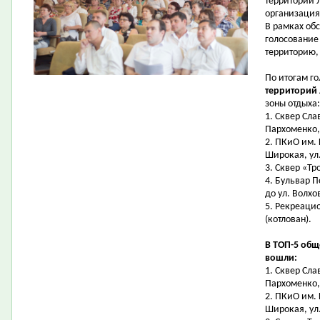
территорий 
организация
В рамках об
голосование
территорию,
По итогам г
территорий
зоны отдыха:
1.
Сквер Сла
Пархоменко,
2. ПКиО им. 
Широкая, ул
3.
Сквер «Тр
4.
Бульвар П
до ул. Волхо
5.
Рекреацио
(котлован)
.
В ТОП-5 общ
вошли:
1.
Сквер Сла
Пархоменко,
2. ПКиО им. 
Широкая, ул