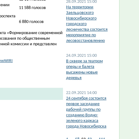
28.09.2021 15:00
чении
На территории
11 588 голосов
Заельцовского
роспекта
Новосибирского
6 880 голосов
городского
лесничества состоится
оекта «Формирование современной
мероприятие по
олосования по общественным
лесовосстановлению
енной комиссии и представлен
24.09.2021 15:00
wwWIRI
В сквере за театром
оперы и балета
высажены новые
деревья
22.09.2021 14:00
24 сентября состоится
первое заседание
рабочей группы по
созданию Водно-
зеленого каркаса
города Новосибирска