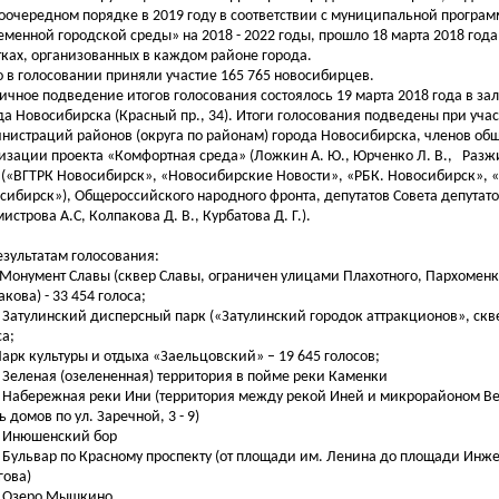
оочередном порядке в 2019 году в соответствии с муниципальной прогр
еменной городской среды» на 2018 - 2022 годы, прошло 18 марта 2018 года
тках, организованных в каждом районе города.
о в голосовании приняли участие 165 765 новосибирцев.
ичное подведение итогов голосования состоялось 19 марта 2018 года в з
да Новосибирска (Красный пр., 34). Итоги голосования подведены при уча
нистраций районов (округа по районам) города Новосибирска, членов об
изации проекта «Комфортная среда» (Ложкин А. Ю., Юрченко Л. В.,
Разжи
(«ВГТРК Новосибирск», «Новосибирские Новости», «РБК. Новосибирск», 
сибирск»), Общероссийского народного фронта, депутатов Совета депутат
истрова А.С, Колпакова Д. В., Курбатова Д. Г.).
езультатам голосования:
Монумент Славы (сквер Славы, ограничен улицами Плахотного, Пархоменко
кова) - 33 454 голоса;
Затулинский дисперсный парк
(«Затулинский городок аттракционов», скв
са
;
П
арк культуры и отдыха «Заельцовский»
–
19 645
голосов;
Зеленая (озелененная) территория в пойме реки Каменки
Набережная реки Ини (территория между рекой Иней и микрорайоном В
 домов по ул. Заречной, 3 - 9)
Инюшенский бор
Бульвар по Красному проспекту (от площади им. Ленина до площади Инж
гова)
Озеро Мышкино