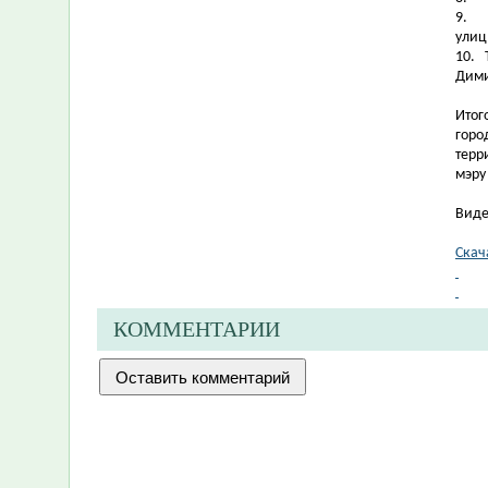
9.
улиц
10.
Дими
Итог
горо
терр
мэру
Виде
Скач
КОММЕНТАРИИ