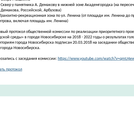
Сквер у памятника А. Демакову
в нижней зоне Академгородка (на пересе
 Демакова, Российской, Арбузова)
Транзитно-рекреационная зона по ул. Ленина
(от площади им. Ленина до п
трова, включая площадь им. Ленина)
овый протокол общественной комиссии по реализации приоритетного пр
дской среды» в городе Новосибирске на 2018 - 2022 годы о результатах г
иториям города Новосибирска подписан 20.03.2018 на заседании обществ
 города Новосибирска.
озапись с заседания комиссии:
https://www.youtube.com/watch?v=qmU4e
ать протокол