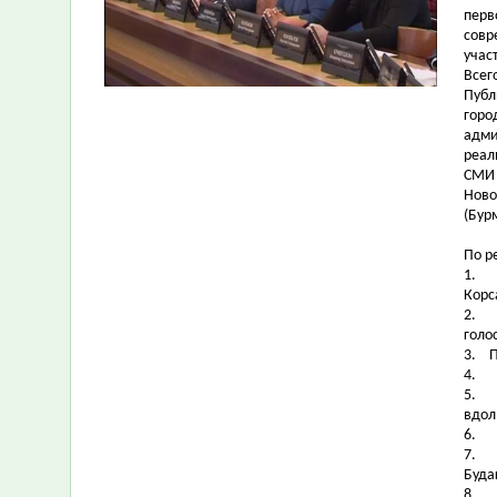
перв
совр
учас
Всег
Публ
горо
адми
реал
СМИ 
Ново
(Бурм
По р
1.
Корса
2.
голо
3.
4.
5.
вдоль
6.
7.
Буда
8.