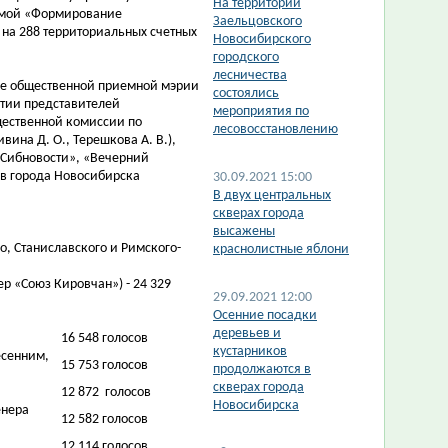
На территории
аммой «Формирование
Заельцовского
 на 288 территориальных счетных
Новосибирского
городского
лесничества
але общественной приемной мэрии
состоялись
стии представителей
мероприятия по
щественной комиссии по
лесовосстановлению
вина Д. О., Терешкова А. В.),
«Сибновости», «Вечерний
ов города Новосибирска
30.09.2021 15:00
В двух центральных
скверах города
высажены
, Станиславского и Римского-
краснолистные яблони
ер «Союз Кировчан»)
-
24 329
29.09.2021 12:00
​Осенние посадки
деревьев и
16 548 голосов
кустарников
есенним,
15 753 голосов
продолжаются в
скверах города
12 872
голосов
Новосибирска
енера
12 582 голосов
12 114 голосов