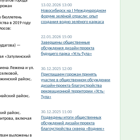
путатов города
13.02.2026 13:00
орожан
​Новосибирск на I Международном
форуме зелёной отрасли: опыт
в бюллетень
создания водно зелёного каркаса
ства в 2019 году
лосов:
22.01.2026 15:00
Завершены общественные
Будагова) —
обсуждения дизайн-проекта
будущего парка «Усть-Тула»
ая «Затулинский
иена Лежена и ул.
30.12.2025 12:00
оселковой,
​Приглашаем горожан принять
ержинский район;.
участие в общественном обсуждении
дизайн-проекта благоустройства
рекреационной территории «Усть-
майский район;.
Тула»
30.12.2025 11:00
кий район;.
Подведены итоги общественных
митрова, включая
обсуждений дизайн-проекта
благоустройства сквера «Водник»
ствам выложены в