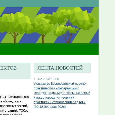
ОЕКТОВ
ЛЕНТА НОВОСТЕЙ
13.02.2026 13:00
Участие во Всероссийской научно-
практической конференции с
международным участием «Зелёный
мках приоритетного
каркас города: от теории к
ла обсуждался
практике» Ботанический сад МГУ
проектных сессий,
(10-12 февраля 2026)
инистраций, ТОСов,