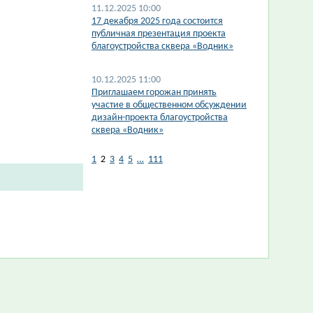
11.12.2025 10:00
17 декабря 2025 года состоится
публичная презентация проекта
благоустройства сквера «Водник»
10.12.2025 11:00
Приглашаем горожан принять
участие в общественном обсуждении
дизайн-проекта благоустройства
сквера «Водник»
1
2
3
4
5
…
111