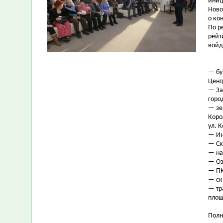
иниц
Ново
о ко
По р
рейт
войд
— бу
Цент
— За
горо
— зе
Коро
ул. 
— Ин
— Ск
— на
— Оз
— ПК
— ск
—
тр
площ
Полн