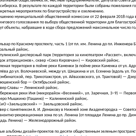
иативной общественности, местные предприниматели, депутаты Совета де
сибирска. В результате по каждой территории были собраны пожелания г
нкретных мероприятиях по благоустройству и озеленению.
ешению муниципальной общественной комиссии от 22 февраля 2018 года 
ингового голосования по выбору общественной территории для благоустрой
ут объекты, набравшие в ходе сбора предложений максимальное число го
львар по Красному проспекту, часть 1 (от пл. им. Ленина до пл. Инженера 
ральный район;.
тулинский дисперсный парк (территория за кинотеатром «Рассвет», включ
док аттракционов», сквер «Союз Кировчан») — Кировский район;.
леная территория в пойме реки Каменки (в пойме реки Каменка от ул. Адр
лёва до ул. Волочаевской, между ул. Шишкина и ул. Есенина (вдоль ул. П
Комбинатской, пер. Трикотажстроя, ул. Айвазовского, ул. Трактовой) — Дз
юшенский бор — Октябрьский район;.
вер Славы — Ленинский район;.
бережная реки Иня (микрорайон «Весенний», ул. Заречная, 3−9) — Перво
еро Мышкино (Пашино) — Калининский район;.
иО «Заельцовский» — Заельцовский район;.
вер с памятником А. И. Демакову в Нижней зоне Академгородка — Советс
анзитно-рекреационная
зона по ул. Ленина (от площади Ленина до пр. Ди
адь Ленина) — Железнодорожный район.
ые альбомы дизайн-проектов по десяти общественным зеленым простран