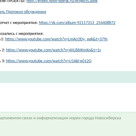
еле ПРОЕКТЫ:
http://green.novo-sibirsk.ru/projects.aspx
ать Протокол обсуждения
отчет с мероприятия:
https://vk.com/album-92117313_254408872
озапись с мероприятия:
ь1:
https://www.youtube.com/watch?v=LmAcODy_pqk&t=379s
ь 2:
https://www.youtube.com/watch?v=4IIL86IKmXo&t=1s
ь 3:
https://www.youtube.com/watch?v=U1Aki-e012Q
епартаментом связи и информатизации мэрии города Новосибирска