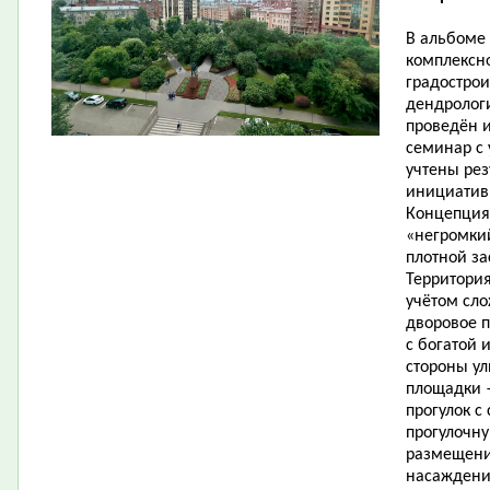
В альбоме 
комплексн
градострои
дендролог
проведён и
семинар с 
учтены рез
инициатив
Концепция
«негромки
плотной за
Территория
учётом сл
дворовое п
с богатой 
стороны ул
площадки 
прогулок с
прогулочну
размещени
насаждений