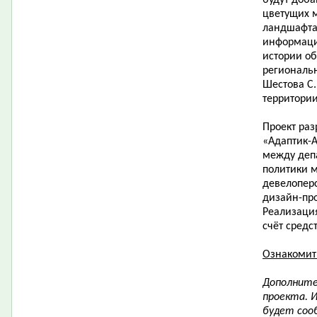
будут доба
цветущих 
ландшафта
информаци
истории об
региональ
Шестова С.
территории
​Проект ра
«Адаптик-
между деп
политики 
девелоперс
дизайн-про
Реализация
счёт средс
Ознакомит
Дополните
проекта. 
будет соо