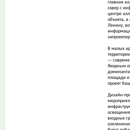
главная ал
сквер с ин
центре ал
объекта, а
Ленину, во
информаци
запроектир
В малых а
территории
— современ
Якорным о
доминанта
площади и
проект баш
Дизайн-пр
мероприят
инфраструк
освещения,
входных гр
озеленени