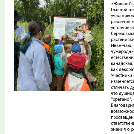
«Живая-Из
Главной ц
участников
различия 
устойчивы
березовым
растениям
Иван-чаю, 
чужеродны
естественн
канадская,
как декора
Участники 
изменяется
отличать д
что душица
"орегано",
Благодарим
возможност
просвещен
ответствен
знания о р