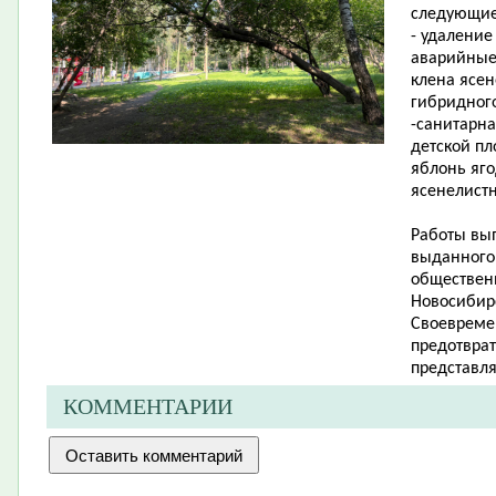
следующие
- удаление
аварийные
клена ясен
гибридного
-санитарна
детской пл
яблонь яго
ясенелистн
Работы вы
выданного 
обществен
Новосибир
Своевреме
предотвра
представл
КОММЕНТАРИИ