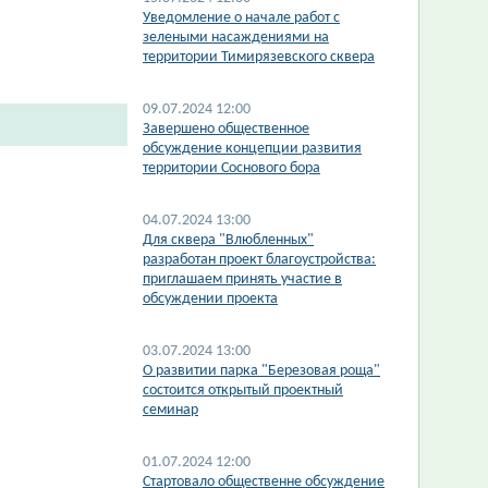
​Уведомление о начале работ с
зелеными насаждениями на
территории Тимирязевского сквера
09.07.2024 12:00
Завершено общественное
обсуждение концепции развития
территории Соснового бора
04.07.2024 13:00
Для сквера "Влюбленных"
разработан проект благоустройства:
приглашаем принять участие в
обсуждении проекта
03.07.2024 13:00
О развитии парка "Березовая роща"
состоится открытый проектный
семинар
01.07.2024 12:00
Стартовало общественне обсуждение