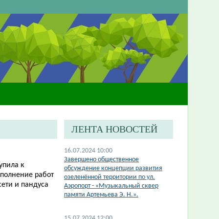
ЛЕНТА НОВОСТЕЙ
16.07.2024 10:00
Завершено общественное
упила к
обсуждение концепции развития
ыполнение работ
озеленённой территории по ул.
сети и пандуса
Аэропорт - «Музыкальный сквер
памяти Артемьева Э. Н.».
15.07.2024 12:00