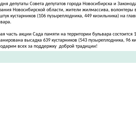
одня депутаты Совета депутатов города Новосибирска и Законод
рания Новосибирской области, жители жилмассива, волонтеры 
штук кустарников (106 пузыреплодника, 449 кизильника) на гл
вара.
ая часть акции Сада памяти на территории бульвара состоится 1
анирована высадка 639 кустарников (543 пузыреплодника, 96 к
годарим всех за поддержку доброй традиции!