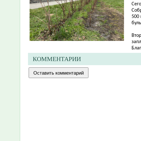
Сег
Соб
500 
буль
Втор
запл
Бла
КОММЕНТАРИИ