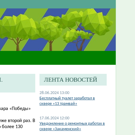
.
ЛЕНТА НОВОСТЕЙ
28.06.2024 13:00
​Бесплатный туалет заработал в
сквере «13 трамвай»
ьвара «Победы»
17.06.2024 12:00
же второй раз. В
Уведомление о ремонтных работах в
 более 130
сквере «Закаменский»