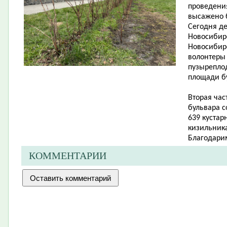
проведения
высажено б
Сегодня де
Новосибир
Новосибир
волонтеры 
пузыреплод
площади б
Вторая час
бульвара с
639 кустар
кизильника
Благодари
КОММЕНТАРИИ