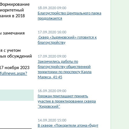
«Формирование
18.09.2020 09:00
иоритетный
​Благоустройство Центрального парка
вания в 2018
продолжается
17.09.2020 16:00
ты замечания
​ Сквер «Зыряновский» готовится к
благоустройству
я с учетом
нных обсуждений
17.09.2020 09:00
Закончились работы по
благоустройству общественной
17 ноября 2023
территории по проспекту Карла
/fullnews.aspx?
Маркса, 41-45
16.09.2020 09:00
​Горожан приглашают принять
участие в проектировании сквера
"Кировский"
14.09.2020 15:00
В сквере «Покорители атома»будут