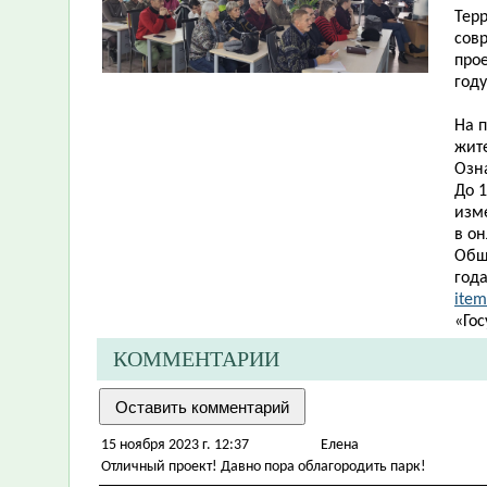
Тер
сов
про
году
На 
жит
Озн
До 
изм
в о
Общ
год
ite
«Гос
КОММЕНТАРИИ
15 ноября 2023 г. 12:37
Елена
Отличный проект! Давно пора облагородить парк!