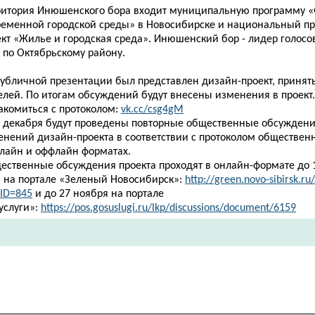
ритория Инюшенского бора входит муниципальную программу 
ременной городской среды» в Новосибирске и
национальный пр
ект «Жилье и городская среда». Инюшенский бор - лидер голосо
 по Октябрьскому району.
публичной презентации был представлен дизайн-проект, приня
елей. По итогам обсуждений будут внесены изменения в проект.
акомиться с протоколом:
vk.cc/csg4gM
1 декабря будут проведены повторные общественные обсуждени
енений дизайн-проекта в соответствии с протоколом обществе
нлайн и оффлайн форматах.
ественные обсуждения проекта проходят в онлайн-формате до 
а на портале «Зеленый Новосибирск»:
http://green.novo-sibirsk.ru
mID=845
и до 27 ноября на портале
услуги»:
https://pos.gosuslugi.ru/lkp/discussions/document/6159