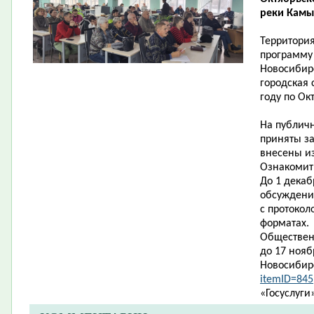
реки Камы
Территори
программу
Новосибир
городская 
году по Ок
На публичн
приняты з
внесены из
Ознакомит
До 1 дека
обсуждения
с протоко
форматах.
Обществен
до 17 нояб
Новосибир
itemID=845
«Госуслуги»