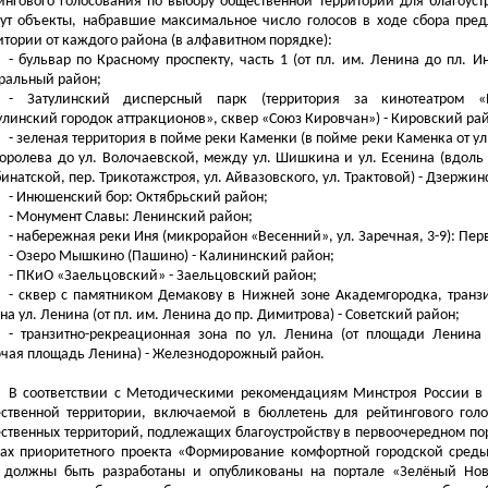
ингового голосования по выбору общественной территории для благоустр
ут объекты, набравшие максимальное число голосов в ходе сбора пре
итории от каждого района
(в алфавитном порядке):
- бульвар по Красному проспекту, часть 1 (от пл. им. Ленина до пл. И
ральный район;
- Затулинский дисперсный парк (территория за кинотеатром «Р
улинский городок аттракционов», сквер «Союз Кировчан») - Кировский ра
- зеленая территория в пойме реки Каменки (в пойме реки Каменка от у
Королева до ул. Волочаевской, между ул. Шишкина и ул. Есенина (вдоль 
инатской, пер. Трикотажстроя, ул. Айвазовского, ул. Трактовой) - Дзержин
- Инюшенский бор: Октябрьский район;
- Монумент Славы: Ленинский район;
- набережная реки Иня (микрорайон «Весенний», ул. Заречная, 3-9): Пе
- Озеро Мышкино (Пашино) - Калининский район;
- ПКиО «Заельцовский» - Заельцовский район;
- сквер с памятником Демакову в Нижней зоне Академгородка, транз
 на ул. Ленина (от пл. им. Ленина до пр. Димитрова) - Советский район;
- транзитно-рекреационная зона по ул. Ленина (от площади Ленина
чая площадь Ленина) - Железнодорожный район.
В соответствии с Методическими рекомендациям Минстроя России в
ственной территории, включаемой в бюллетень для рейтингового гол
ственных территорий, подлежащих благоустройству в первоочередном пор
ах приоритетного проекта «Формирование комфортной городской среды
 должны быть разработаны и опубликованы на портале «Зелёный Нов