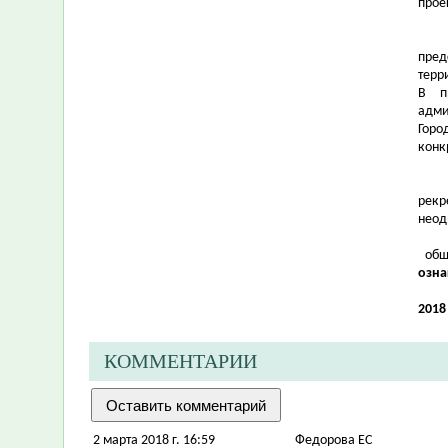
прое
пред
терр
В п
адми
Горо
конк
рекр
неод
общ
озна
2018
КОММЕНТАРИИ
2 марта 2018 г. 16:59
Федорова ЕС