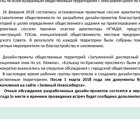
кты по всем выбранным общественным территориям с описанием работ по б
26 февраля 2018 состоялись установочные проектные сессии архитекто
ставителями общественности по разработке дизайн-проектов благоустро
иторий в целях определения общественного задания на проектирование 
роектных сессиях приняли участие архитекторы НГУАДИ, предст
нистраций, ТОСов, инициативной общественности, местные предприн
дского Совета. В результате по каждой территории были собраны по
ретных мероприятиях по благоустройству и озеленению.
Дизайн-проекты общественных территорий «Затулинский дисперсный 
еационная зона по ул. Ленина», «Бульвар по Красному проспекту» были 
нократно выносились на открытые обсуждения с городской общественност
В настоящее время рабочие группы приступили к созданию дизайн-про
ественным территориям.
После 1 марта 2018 года эти документы б
комления на сайте «Зеленый Новосибирск».
Очные обсуждения разработанных дизайн-проектов состоятся в пер
 года (о месте и времени проведения встреч будет сообщено дополнител