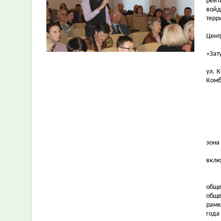
рейт
войд
терр
Цент
«Зат
ул. 
Комб
зона
вклю
обще
обще
рамк
года