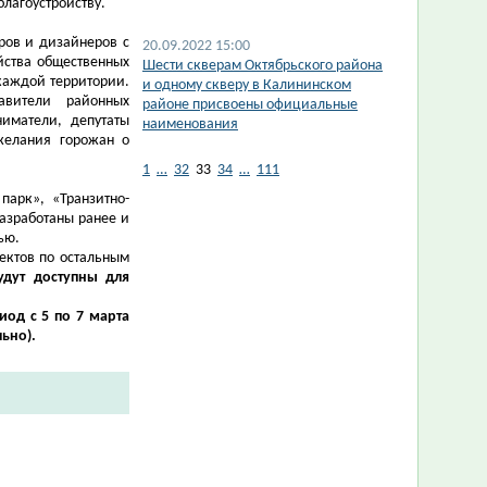
лагоустройству.
ров и дизайнеров с
20.09.2022 15:00
йства общественных
​Шести скверам Октябрьского района
каждой территории.
и одному скверу в Калининском
авители районных
районе присвоены официальные
иматели, депутаты
наименования
желания горожан о
1
…
32
33
34
…
111
парк», «Транзитно-
разработаны ранее и
ью.
ектов по остальным
удут доступны для
иод с 5 по 7 марта
ьно).