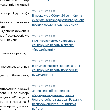
ойства в 2019 году
дложений, по одной
26.09.2022 11:00
нженера Будагова) -
​В прошлую субботу, 24 сентября, в
скверах Железнодорожного района
ассвет», включая
прошли озеленительные акции
йон;
л. Адриена Лежена и
ул. Поселковой, ул.
26.09.2022 11:00
ский район;
​МАУ «Горзеленхоз» завершает
санитарные работы в сквере
«Гвардейский»
рвомайский район;
23.09.2022 13:00
В Тимирязевском сквере начаты
итно-рекреационная
санитарные работы по зеленым
насаждениям
 до пр. Димитрова,
23.09.2022 12:00
 отношении каждой
Завершено общественное
осования по выбору
обсуждение дизайн-проекта
ядке в 2019 году, в
благоустройства сквера «Радуга»,
», до 1 марта 2018
расположенного в Ленинском
осибирск» дизайн-
районе.