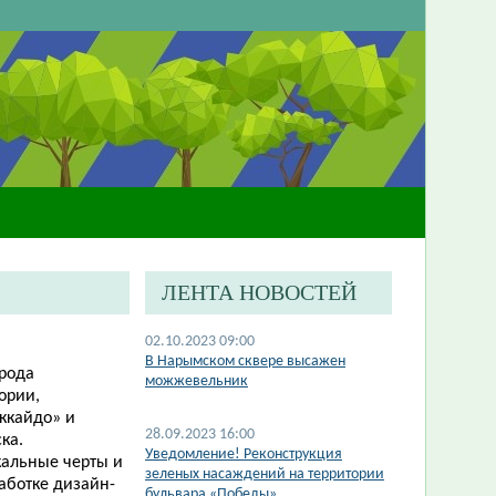
ЛЕНТА НОВОСТЕЙ
02.10.2023 09:00
В Нарымском сквере высажен
орода
можжевельник
ории,
ккайдо» и
28.09.2023 16:00
ска.
​Уведомление! Реконструкция
кальные черты и
зеленых насаждений на территории
аботке дизайн-
бульвара «Победы»