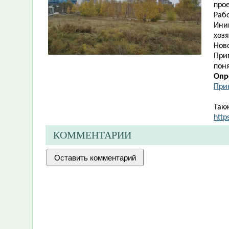
прое
Раб
Иниц
хоз
Нов
При
пон
Опро
При
Такж
http
КОММЕНТАРИИ