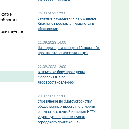
28.09.2023 12:00
кого и
​Зеленые насаждения на бульваре
собрания
Красного проспекта нуждаются в
обновлении
волит лучше
22.09.2023 14:00
На территории сквера «13 трамвай»
прошла экологическая акция
22.09.2023 12:00
В Чемском бору проведены
мероприятия по
лесовосстановлению
20.09.2023 11:00
Управление по благоустройству
общественных пространств мэрии
совместно с точкой кипения НГТУ
учувствует в проекте «Атлас
городского притяжения».