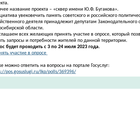
кта.
очее название проекта – «сквер имени Ю.Ф. Бугакова».
иатива увековечить память советского и российского политичес
яйственного деятеля принадлежит депутатам Законодательного 
осибирской области.
глашаем всех желающих принять участие в опросе, который поз
ять запросы и потребности жителей по данной территории.
с будет проходить с 3 по 24 июля 2023 года.
нять участие в опросе
е можно ответить на вопросы на портале Госуслуг:
s://pos.gosuslugi.ru/lkp/polls/369396/