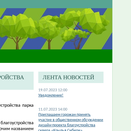
РОЙСТВА
ЛЕНТА НОВОСТЕЙ
19.07.2023 12:00
Уведомление!
стройства парка
11.07.2023 14:00
​Приглашаем горожан принять
участие в общественном обсуждении
 благоустройства
дизайн-проекта благоустройства
абочим названием
сквера «Крылья Сибири»