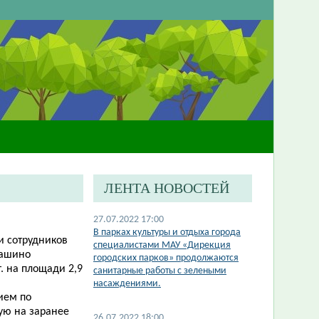
ЛЕНТА НОВОСТЕЙ
27.07.2022 17:00
В парках культуры и отдыха города
и сотрудников
специалистами МАУ «Дирекция
 Пашино
городских парков» продолжаются
. на площади 2,9
санитарные работы с зелеными
насаждениями.
ием по
ую на заранее
26.07.2022 18:00