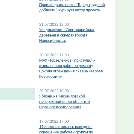
Производство стелы "Город трудовой
доблести" курирует автор проекта
21.07.2022 12:00
​Уведомление! Снос аварийных
деревьев в скверах города
Новосибирска.
20.07.2022 17:00
МАУ «Горзеленхоз» приступил к
выполнению работ по ремонту
цоколя ограждения сквера «Героев
Революции»
20.07.2022 10:00
​Яблони на Михайловской
набережной стали объектом
научного исследования
19.07.2022 17:00
19 июля состоялось выездное
совещание рабочей группы по