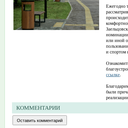
Ежегодно т
рассматрив
происходи
комфортной
Заельцовс
номинации 
или иной 
пользовани
и спортом 
Ознакомить
благоустро
ссылке
.
Благодарим
были прича
реализации
КОММЕНТАРИИ