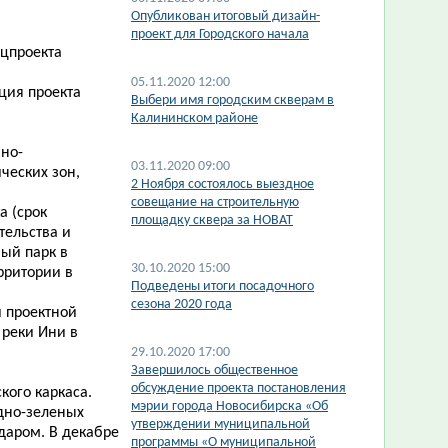
​Опубликован итоговый дизайн-
проект для Городского начала
ацпроекта
05.11.2020 12:00
ция проекта
Выбери имя городским скверам в
Калининском районе
вно-
03.11.2020 09:00
ческих зон,
2 Ноября состоялось выездное
совещание на строительную
а (срок
площадку сквера за НОВАТ
тельства и
ый парк в
30.10.2020 15:00
рритории в
Подведены итоги посадочного
сезона 2020 года
 проектной
 реки Ини в
29.10.2020 17:00
Завершилось общественное
обсуждение проекта постановления
кого каркаса.
мэрии города Новосибирска «Об
дно-зеленых
утверждении муниципальной
даром. В декабре
программы «О муниципальной