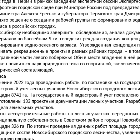
 года в Перми в рамках заседания экспертной сессии Экспертно
фортной городской среде при Минстрое России под председател
министра Алексея Ересько и губернатора Пермского края Дмит
нято решение о создании рабочей группы по формированию вод
аса в российских городах.
осибирску необходимо завершить обследования, анализ докум
ериалов по бассейнам 9-ти городских рек для создания концеп
мирования водно-зеленого каркаса. Утвержденная концепция п
вивать рекреационные проекты в разных районах города – в том
ральной части левого побережья Оби в месте впадения в неё ре
ен появиться парк природного типа со спортивной, экологическ
орической составляющей.
еса
ечение 2022 года проводились работы по постановке на государ
астровый учет лесных участков Новосибирского городского лесн
ади 8741 га. На государственный кадастровый учет поставлено 
готовлены 133 проектные документации лесных участков. Разра
дела земельных участков.
аты лесоустроительные работы на лесных участках, переданных 
иципальную собственность в Советском районе города Новосиб
щади 326 га. По итогам проведения данных работ площадь город
ящих в состав Новосибирского городского лесничества, увеличи
занную площадь.