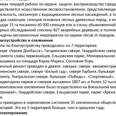
мках текущей работы по охране, защите, воспроизводству город
ществляется искусственное лесовосстановление, представляюще
тельность, связанную с выращиванием лесных насаждений, в то
адка саженцев, сеянцев основных лесных древесных пород, а и
щади 15 га посажено 60 000 сеянцев ели и сосны обыкновенной;
урных обследований снесены 827 аварийных деревьев; в полно
ведены регламентные мероприятия по охране лесов от пожаров.
Благоустройство и озеленение
ты по благоустройству проводились на 7 территориях:
вере «Героев Донбасса», Гагаринском сквере, Гвардейском сквер
умента славы первомайцев, Ельцовском парке, Мемориальном
рышкина на площади Карла Маркса, Сосновом бору.
тичный ремонт проведен в девяти с
кверах: сквере авиаконстру
менском сквере, сквере «Белый сад», сквере Горбаня, бульваре
спекту, Театральном сквере, бульваре «Победы», «Спортивный»,
ерриториях парков и скверов высажено 1807 шт. и более 12 тыся
, комплексное озеленение было осуществлено на Вокзальной маг
трамвай», Гвардейском сквере, Ельцовском парке, парке «Арен
е.
го приведено в нормативное состояние 35 озелененных общест
иторий. Это на 5 территорий больше, чем в прошлом году.
Проектирование