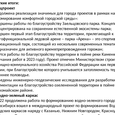
кие итоги:
ацпроект
должена реализация значимых для города проектов в рамках н
рмирование комфортной городской среды»:
ершены работы по благоустройству Заельцовского парка. Концеп
нцентрирована на сохранении естественной экосистемы парка;
ершен первый этап благоустройства территории, прилегающей к
гофункциональной ледовой арене – парка «Арена» – это спорти
реационный парк, состоящий из нескольких современных темати
дназначен для активного времяпрепровождения горожан;
тся работы по благоустройству территории в пойме реки Каменк
чания работ в 2023 году). Проект отмечен Министерством строи
ищно-коммунального хозяйства Российской Федерации как перв
ии, при благоустройстве которого учитывается затопляемость те
еннее половодье.
ведены инженерно-геодезические исследования для разработки
ументации на благоустройство озелененной территории в пойме
вомайском районе.
Водно-зеленый каркас
022 продолжена работа по формированию водно-зеленого городс
осибирск вошел в международный проект по формированию Во
одских каркасов наряду с Казанью, Нижним Новгородом, Красно