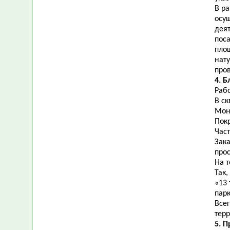
В ра
осу
дея
пос
пло
нат
про
4. 
Рабо
В ск
Мон
Пок
Час
Зака
про
На т
Так
«13 
парк
Все
терр
5. 