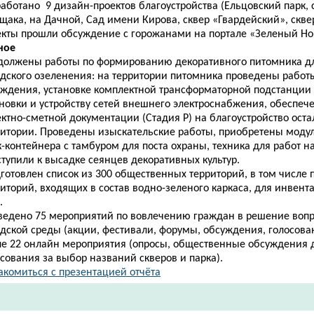
аботано 9 дизайн-проектов благоустройства (Ельцовский парк, 
щака, на Дачной, Сад имени Кирова, сквер «Гвардейский», сквер
екты прошли обсуждение с горожанами на портале «Зеленый Но
ное
должены работы по формированию декоративного питомника д
одского озеленения: на территории питомника проведены работы
аждения, установке комплектной трансформаторной подстанции
новки и устройству сетей внешнего электроснабжения, обеспеч
ктно-сметной документации (Стадия Р) на благоустройство ост
ритории. Проведены изыскательские работы, приобретены моду
-контейнера с тамбуром для поста охраны, техника для работ на
ступили к высадке сеянцев декоративных культур.
готовлен список из 300 общественных территорий, в том числе
иторий, входящих в состав водно-зеленого каркаса, для инвент
.
ведено 75 мероприятий по вовлечению граждан в решение вопр
дской среды (акции, фестивали, форумы, обсуждения, голосовани
ле 22 онлайн мероприятия (опросы, общественные обсуждения 
сования за выбор названий скверов и парка).
комиться с презентацией отчёта​