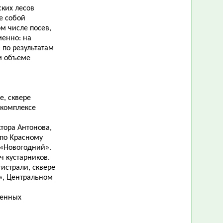
ских лесов
е собой
м числе посев,
менно: на
 по результатам
м объеме
е, сквере
 комплексе
ктора Антонова,
 по Красному
 «Новогодний».
ч кустарников.
истрали, сквере
а», Центральном
венных