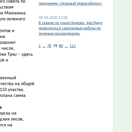
го совета по
программе «Зеленый Новосибирск»
ьством
рия Махонина
26.10.2020 12:00
но-зеленого
В сквере по улице Кирова, 44а будут
проводиться санитарные работы по
ентов и
зеленым насаждениям.
ции
озволит
1
…
78
79
80
…
111
 числе,
ки Тулы – здесь
ой и
ственный
ичества на общей
133 участка.
ботана схема
в
ирска на
ских лесов,
тся на