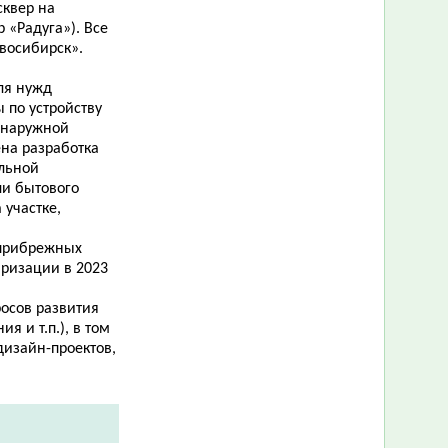
сквер на
 «Радуга»). Все
восибирск».
ля нужд
 по устройству
 наружной
ена разработка
альной
ли бытового
 участке,
 прибрежных
аризации в 2023
осов развития
я и т.п.), в том
дизайн-проектов,