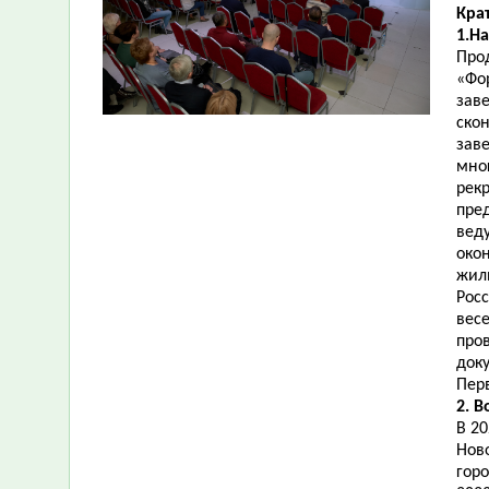
Крат
1.Н
Про
«Фо
зав
ско
зав
мно
рек
пре
веду
окон
жил
Росс
вес
про
док
Пер
2. 
В 2
Нов
гор