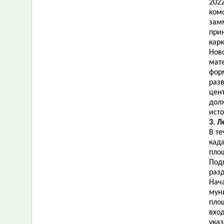
2022
ком
зам
при
карк
Нов
мат
фор
раз
цент
долж
ист
3. Л
В т
кад
площ
Под
раз
Нач
мун
пло
вход
ука