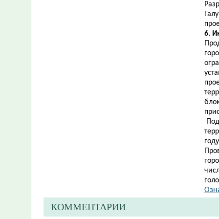
Разр
Галу
про
6. И
Про
гор
огр
уста
прое
тер
блок
при
Под
терр
году
Про
горо
чис
голо
Озна
КОММЕНТАРИИ