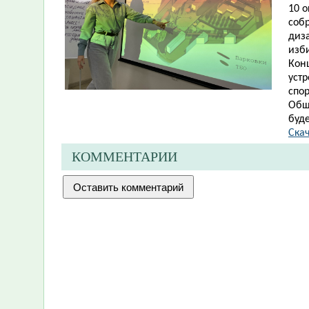
10 
соб
диза
изб
Кон
устр
спор
Общ
буд
Скач
КОММЕНТАРИИ