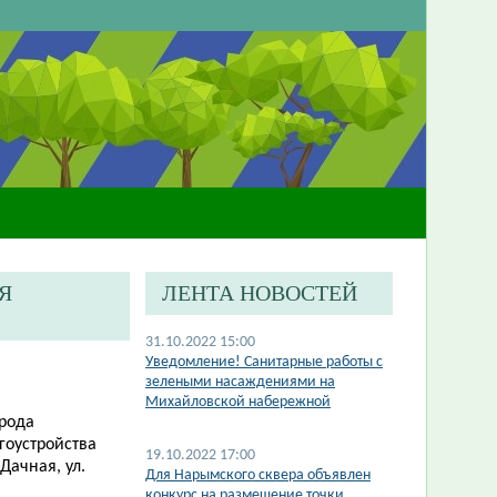
Я
ЛЕНТА НОВОСТЕЙ
31.10.2022 15:00
Уведомление! Санитарные работы с
зелеными насаждениями на
Михайловской набережной
орода
гоустройства
19.10.2022 17:00
Дачная, ул.
​Для Нарымского сквера объявлен
конкурс на размещение точки