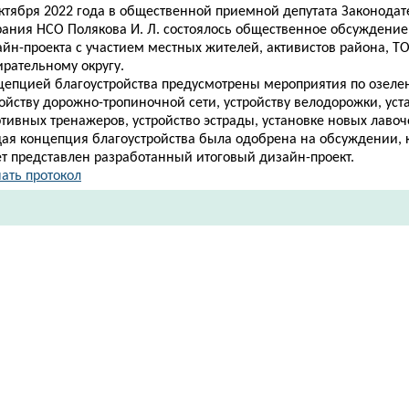
октября 2022 года в общественной приемной депутата Законодат
рания НСО Полякова И. Л. состоялось общественное обсуждени
йн-проекта с участием местных жителей, активистов района, ТО
ирательному округу.
цепцией благоустройства предусмотрены мероприятия по озеле
ойству дорожно-тропиночной сети, устройству велодорожки, уст
тивных тренажеров, устройство эстрады, установке новых лавоче
ая концепция благоустройства была одобрена на обсуждении, 
ет представлен разработанный итоговый дизайн-проект.
ать протокол​