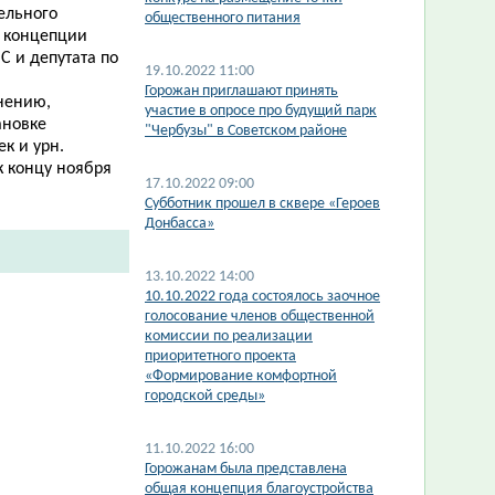
ельного
общественного питания
е концепции
С и депутата по
19.10.2022 11:00
Горожан приглашают принять
нению,
участие в опросе про будущий парк
ановке
"Чербузы" в Советском районе
к и урн.
к концу ноября
17.10.2022 09:00
Субботник прошел в сквере «Героев
Донбасса»
13.10.2022 14:00
10.10.2022 года состоялось заочное
голосование членов общественной
комиссии по реализации
приоритетного проекта
«Формирование комфортной
городской среды»
11.10.2022 16:00
Горожанам была представлена
общая концепция благоустройства