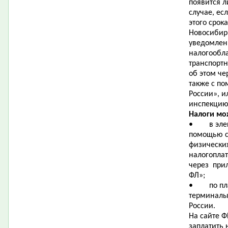
появится л
случае, ес
этого срока
Новосибир
уведомлени
налогообл
транспортн
об этом че
также с п
России», и
инспекцию
Налоги мо
• в элект
помощью се
физически
налогоплат
через при
ФЛ»;
• по плат
терминалы
России.
На сайте 
заплатить н