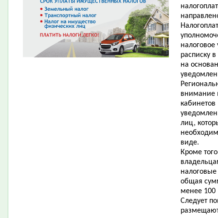
налогопла
направлен
Налогопла
уполномоч
налоговое
расписку 
на основан
уведомлен
Региональ
внимание 
кабинетов
уведомлени
лиц, котор
необходим
виде.
Кроме тог
владельца
налоговые 
общая сум
менее 100 
Следует по
размещаютс