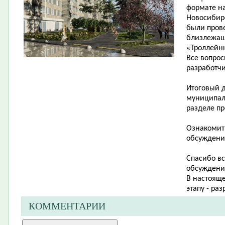
формате н
Новосибирс
были пров
близлежащ
«Троллейн
Все вопро
разработчи
Итоговый 
муниципал
разделе п
Ознакомит
обсуждени
Спасибо вс
обсуждени
В настоящ
этапу -
разр
КОММЕНТАРИИ