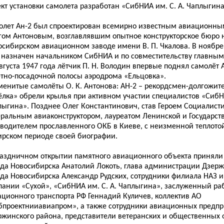
кт установки самолета разработан «СибНИА им. С. А. Чаплыгина
олет Ан-2 был спроектирован всемирно известным авиационны
гом Антоновым, возглавлявшим опытное конструкторское бюро 
осибирском авиационном заводе имени В. П. Чкалова. В ноябре 
 назначен начальником СибНИА и по совместительству главным
вгуста 1947 года лётчик П. Н. Володин впервые поднял самолёт А
ётно-посадочной полосы аэродрома «Ельцовка».
менитые самолёты О. К. Антонова: АН-2 – рекордсмен-долгожите
ёлка» обрели крылья при активном участии специалистов «СибНИ
лыгина». Позднее Олег Константинович, став Героем Социалисти
еральным авиаконструктором, лауреатом Ленинской и Государст
оводителем прославленного ОКБ в Киеве, с неизменной теплотой
ирском периоде своей биографии.
раздничном открытии памятного авиационного объекта приняли
ода Новосибирска Анатолий Локоть, глава администрации Дзер
да Новосибирска Александр Рудских, сотрудники филиала НАЗ им
пании «Сухой», «СибНИА им. С. А. Чаплыгина», заслуженный ра
ационного транспорта РФ Геннадий Куличев, коллектив АО
бпроектнииавиапром», а также сотрудники авиационных предп
ржинского района, представители ветеранских и общественных