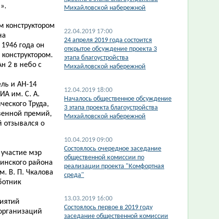
».
Михайловской набережной
м конструктором
22.04.2019 17:00
на
24 апреля 2019 года состоится
1946 года он
открытое обсуждение проекта 3
 конструктором.
этапа благоустройства
н 2 в небо с
Михайловской набережной
ль и АН-14
12.04.2019 18:00
А им. С. А.
Началось общественное обсуждение
ческого Труда,
3 этапа проекта благоустройства
венной премий,
Михайловской набережной
 отзывался о
10.04.2019 09:00
Состоялось очередное заседание
 участие мэр
общественной комиссии по
жинского района
реализации проекта "Комфортная
. В. П. Чкалова
среда"
ботник
13.03.2019 16:00
риятий
Состоялось первое в 2019 году
 организаций
заседание общественной комиссии