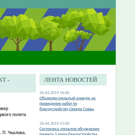
Т -
ЛЕНТА НОВОСТЕЙ
26.04.2019 16:00
Объявлен открытый конкурс на
проведение работ по
квер
благоустройству Сквера Славы
рвого полета
26.04.2019 15:00
Состоялось открытое обсуждение
 П. Чкалова,
проекта 3 этапа благоустройства