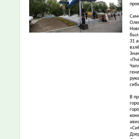
прое
Сам
Оле
Нов
был
31 а
взл
Зна
«Пч
Чап
ген
рук
сиб
В п
гор
горо
ком
ави
«Си
Дзе