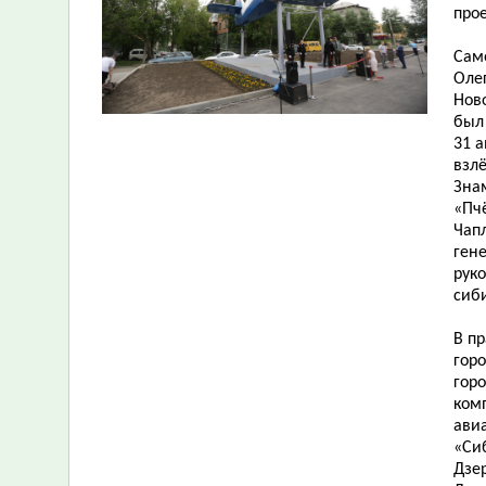
прое
Сам
Оле
Нов
был
31 а
взл
Зна
«Пч
Чап
ген
рук
сиб
В п
гор
горо
ком
ави
«Си
Дзе