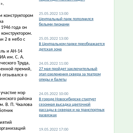
».
25.05.2022 13:00
м конструктором
Центральный парк пополнился
на
белыми пионами
1946 года он
 конструктором.
25.05.2022 13:00
н 2 в небо с
В Центральном парке преображается
детская зона
ль и АН-14
А им. С. А.
ческого Труда,
24.05.2022 11:00
венной премий,
27 мая пройдет заключительный
этап озеленения сквера за театром
 отзывался о
оперы и балеты
 участие мэр
24.05.2022 10:00
жинского района
В городе Новосибирске стартует
. В. П. Чкалова
сезонная высадка цветочной
рассады в скверах и на транспортных
ботник
развязках
риятий
 организаций
19.05.2022 17:00