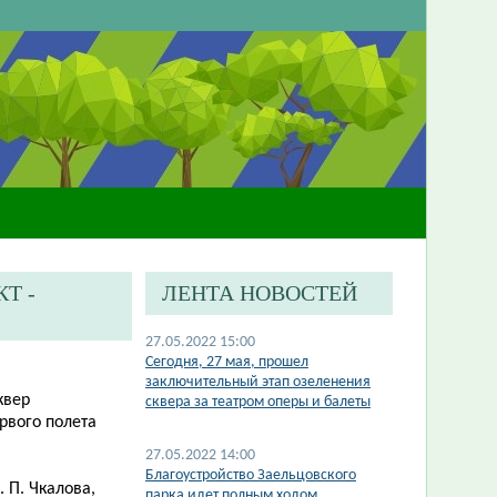
Т -
ЛЕНТА НОВОСТЕЙ
27.05.2022 15:00
Сегодня, 27 мая, прошел
заключительный этап озеленения
квер
сквера за театром оперы и балеты
рвого полета
27.05.2022 14:00
Благоустройство Заельцовского
 П. Чкалова,
парка идет полным ходом