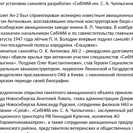
кт установки самолета разработан «СибНИА им. С. А. Чаплыгина
олет Ан-2 был спроектирован всемирно известным авиационны
гом Антоновым, возглавлявшим опытное конструкторское бюро 
осибирском авиационном заводе имени В. П. Чкалова. В ноябре 
 назначен начальником СибНИА и по совместительству главным
вгуста 1947 года лётчик П. Н. Володин впервые поднял самолёт А
ётно-посадочной полосы аэродрома «Ельцовка».
менитые самолёты О. К. Антонова: АН-2 – рекордсмен-долгожите
ёлка» обрели крылья при активном участии специалистов «СибНИ
лыгина». Позднее Олег Константинович, став Героем Социалисти
еральным авиаконструктором, лауреатом Ленинской и Государст
оводителем прославленного ОКБ в Киеве, с неизменной теплотой
ирском периоде своей биографии.
раздничном открытии памятного авиационного объекта приняли
ода Новосибирска Анатолий Локоть, глава администрации Дзер
да Новосибирска Александр Рудских, сотрудники филиала НАЗ им
пании «Сухой», «СибНИА им. С. А. Чаплыгина», заслуженный ра
ационного транспорта РФ Геннадий Куличев, коллектив АО
бпроектнииавиапром», а также сотрудники авиационных предп
ржинского района, представители ветеранских и общественных