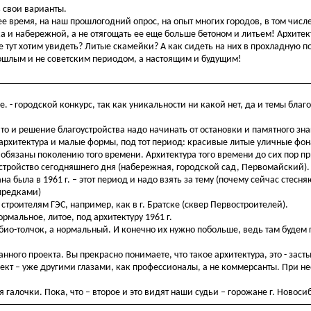
ь свои варианты.
е время, на наш прошлогодний опрос, на опыт многих городов, в том числ
а и набережной, а не отягощать ее еще больше бетоном и литьем! Архитек
 тут хотим увидеть? Литые скамейки? А как сидеть на них в прохладную п
рошлым и не советским периодом, а настоящим и будущим!
 - городской конкурс, так как уникальности ни какой нет, да и темы благ
 то и решение благоустройства надо начинать от остановки и памятного зна
 архитектура и малые формы, под тот период: красивые литые уличные фон
обязаны поколению того времени. Архитектура того времени до сих пор п
устройство сегодняшнего дня (набережная, городской сад, Первомайский).
на была в 1961 г. – этот период и надо взять за тему (почему сейчас стесня
предками)
троителям ГЭС, например, как в г. Братске (сквер Первостроителей).
рмальное, литое, под архитектуру 1961 г.
био-толчок, а нормальный. И конечно их нужно побольше, ведь там будем г
ного проекта. Вы прекрасно понимаете, что такое архитектура, это - заст
ект – уже другими глазами, как профессионалы, а не коммерсанты. При н
галочки. Пока, что – второе и это видят наши судьи – горожане г. Новоси