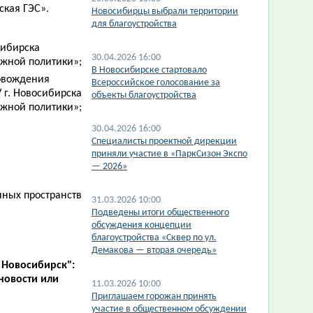
ская ГЭС».
​Новосибирцы выбрали территории
для благоустройства
сибирска
30.04.2026 16:00
ежной политики»;
В Новосибирске стартовало
ровождения
Всероссийское голосование за
 г. Новосибирска
объекты благоустройства
ежной политики»;
30.04.2026 16:00
​Специалисты проектной дирекции
приняли участие в «ПаркСизон Экспо
— 2026»
нных пространств
31.03.2026 10:00
Подведены итоги общественного
обсуждения концепции
благоустройства «Сквер по ул.
Демакова — вторая очередь»
 Новосибирск":
новости или
11.03.2026 10:00
Приглашаем горожан принять
участие в общественном обсуждении