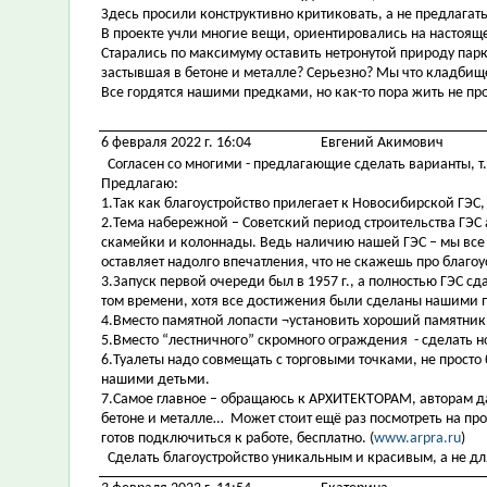
Здесь просили конструктивно критиковать, а не предлагат
В проекте учли многие вещи, ориентировались на настояще
Старались по максимуму оставить нетронутой природу парк
застывшая в бетоне и металле? Серьезно? Мы что кладбище
Все гордятся нашими предками, но как-то пора жить не п
6 февраля 2022 г. 16:04
Евгений Акимович
Согласен со многими - предлагающие сделать варианты, т.е.
Предлагаю:
1.Так как благоустройство прилегает к Новосибирской ГЭС,
2.Тема набережной – Советский период строительства ГЭС
скамейки и колоннады. Ведь наличию нашей ГЭС – мы все 
оставляет надолго впечатления, что не скажешь про благо
3.Запуск первой очереди был в 1957 г., а полностью ГЭС сда
том времени, хотя все достижения были сделаны нашими 
4.Вместо памятной лопасти ¬установить хороший памятник с
5.Вместо “лестничного” скромного ограждения - сделать но
6.Туалеты надо совмещать с торговыми точками, не просто 
нашими детьми.
7.Самое главное – обращаюсь к АРХИТЕКТОРАМ, авторам дан
бетоне и металле… Может стоит ещё раз посмотреть на про
готов подключиться к работе, бесплатно. (
www.arpra.ru
)
Сделать благоустройство уникальным и красивым, а не для 