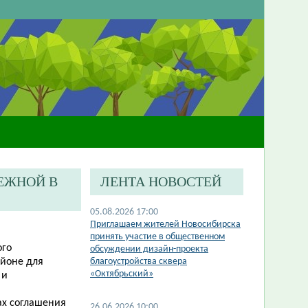
ЕЖНОЙ В
ЛЕНТА НОВОСТЕЙ
05.08.2026 17:00
​Приглашаем жителей Новосибирска
принять участие в общественном
ого
обсуждении дизайн-проекта
айоне для
благоустройства сквера
«Октябрьский»
 и
ах соглашения
26.06.2026 10:00