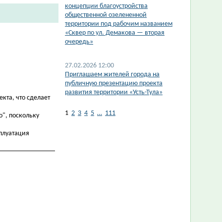
концепции благоустройства
общественной озелененной
территории под рабочим названием
«Сквер по ул. Демакова — вторая
очередь»
27.02.2026 12:00
Приглашаем жителей города на
публичную презентацию проекта
развития территории «Усть-Тула»
кта, что сделает
1
2
3
4
5
…
111
о", поскольку
сплуатация