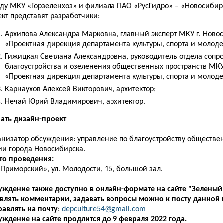
ду МКУ «Горзеленхоз» и филиала ПАО «РусГидро» – «Новосибир
кт представят разработчики:
Архипова Александра Марковна, главный эксперт МКУ г. Ново
«Проектная дирекция департамента культуры, спорта и молод
Ги
жицкая Светлана Александровна, руководитель отдела соп
благоустройства и озеленения общественных пространств МКУ
«Проектная дирекция департамента культуры, спорта и молод
Карнаухов Алексей Викторович, архитектор;
Нечай Юрий Владимирович, архитектор.
чать дизайн-проект
анизатор обсуждения: управление по благоустройству обществе
ии города Новосибирска.
то проведения:
Приморский», ул. Молодости, 15, большой зал.
уждение также доступно в онлайн-формате на сайте "Зеленый
авлять комментарии, задавать вопросы можно к посту данной 
равлять на
почту
:
depculture54@gmail.com
уждение на сайте продлится до 9 февраля 2022 года.