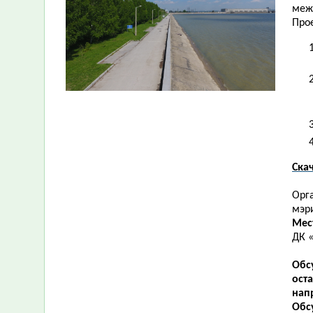
меж
Прое
Ска
Орг
мэр
Мес
ДК «
Обс
ост
нап
Обс