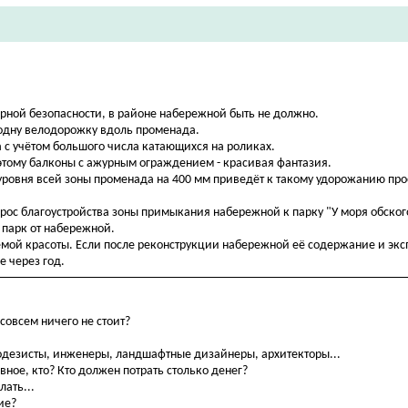
рной безопасности, в районе набережной быть не должно.
 одну велодорожку вдоль променада.
 с учётом большого числа катающихся на роликах.
поэтому балконы с ажурным ограждением - красивая фантазия.
ровня всей зоны променада на 400 мм приведёт к такому удорожанию прое
ос благоустройства зоны примыкания набережной к парку "У моря обског
 парк от набережной.
аемой красоты. Если после реконструкции набережной её содержание и эк
е через год.
 совсем ничего не стоит?
еодезисты, инженеры, ландшафтные дизайнеры, архитекторы...
вное, кто? Кто должен потрать столько денег?
лать...
ие?