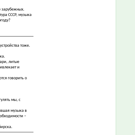
е зарубежных.
тура СССР, музыка
огоду?
оустройства тоже.
ка.
ари, литые
ривлекает и
ются говорить о
улять мы, с
ывшая музыка в
еобходимости –
бирска.