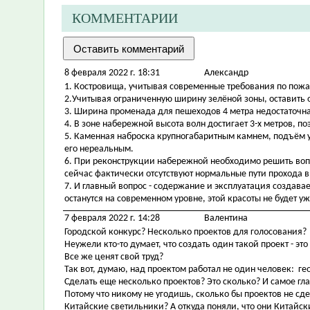
КОММЕНТАРИИ
8 февраля 2022 г. 18:31
Александр
1. Костровища, учитывая современные требования по пожа
2.Учитывая ограниченную ширину зелёной зоны, оставить
3. Ширина променада для пешеходов 4 метра недостаточна
4. В зоне набережной высота волн достигает 3-х метров, 
5. Каменная наброска крупногабаритным камнем, подъём у
его нереальным.
6. При реконструкции набережной необходимо решить вопр
сейчас фактически отсутствуют нормальные пути прохода в
7. И главный вопрос - содержание и эксплуатация создав
останутся на современном уровне, этой красоты не будет уж
7 февраля 2022 г. 14:28
Валентина
Городской конкурс? Несколько проектов для голосования?
Неужели кто-то думает, что создать один такой проект - это
Все же ценят свой труд?
Так вот, думаю, над проектом работал не один человек: г
Сделать еще несколько проектов? Это сколько? И самое гла
Потому что никому не угодишь, сколько бы проектов не сде
Китайские светильники? А откуда поняли, что они Китайск