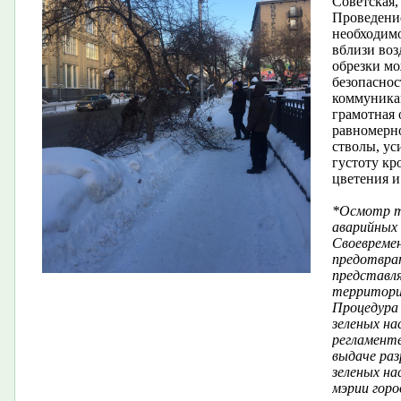
Советская,
Проведени
необходимо
вблизи во
обрезки мо
безопасно
коммуника
грамотная 
равномерно
стволы, ус
густоту кр
цветения 
*Осмотр те
аварийных 
Своевреме
предотвра
представл
территори
Процедура 
зеленых н
регламенте
выдаче раз
зеленых н
мэрии горо