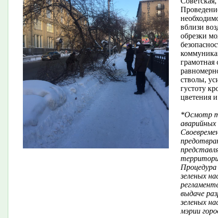
Советская,
Проведени
необходимо
вблизи во
обрезки мо
безопасно
коммуника
грамотная 
равномерно
стволы, ус
густоту кр
цветения 
*Осмотр те
аварийных 
Своевреме
предотвра
представл
территори
Процедура 
зеленых н
регламенте
выдаче раз
зеленых н
мэрии горо